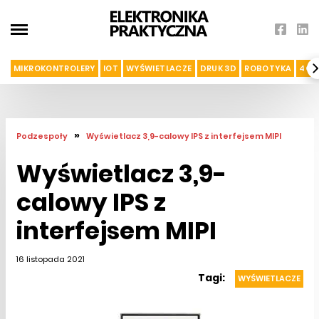
MIKROKONTROLERY
IOT
WYŚWIETLACZE
DRUK 3D
ROBOTYKA
4G I
»
Podzespoły
Wyświetlacz 3,9-calowy IPS z interfejsem MIPI
Wyświetlacz 3,9-
calowy IPS z
interfejsem MIPI
16 listopada 2021
Tagi:
WYŚWIETLACZE