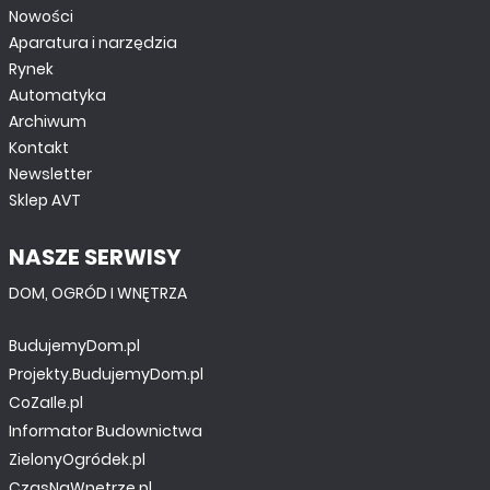
Nowości
Aparatura i narzędzia
Rynek
Automatyka
Archiwum
Kontakt
Newsletter
Sklep AVT
NASZE SERWISY
DOM, OGRÓD I WNĘTRZA
BudujemyDom.pl
Projekty.BudujemyDom.pl
CoZaIle.pl
Informator Budownictwa
ZielonyOgródek.pl
CzasNaWnetrze.pl