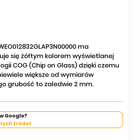
u WEO012832GLAP3N00000 ma
zuje się żółtym kolorem wyświetlanej
ogii COG (Chip on Glass) dzięki czemu
iewiele większe od wymiarów
ego grubość to zaledwie 2 mm.
 w Google?
nych źródeł