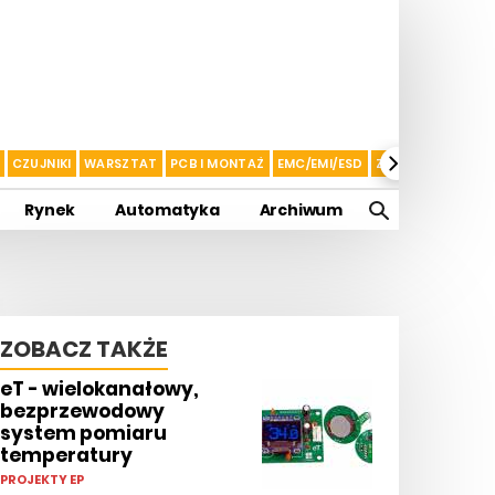
CZUJNIKI
WARSZTAT
PCB I MONTAŻ
EMC/EMI/ESD
ZASILANIE I AKU
Rynek
Automatyka
Archiwum
ZOBACZ TAKŻE
eT - wielokanałowy,
bezprzewodowy
system pomiaru
temperatury
PROJEKTY EP