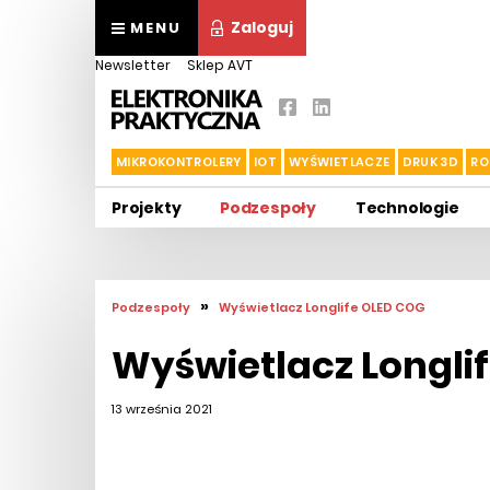
Zaloguj
MENU
Newsletter
Sklep AVT
MIKROKONTROLERY
IOT
WYŚWIETLACZE
DRUK 3D
RO
Projekty
Podzespoły
Technologie
»
Podzespoły
Wyświetlacz Longlife OLED COG
Wyświetlacz Longli
13 września 2021