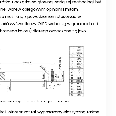
krótka. Początkowo główną wadą tej technologii był
nie, wbrew obiegowym opiniom i mitom,
, że można ją z powodzeniem stosować w
tność wyświetlaczy OLED waha się w granicach od
ybranego koloru) dlatego oznaczane są jako
zmieszczenie sygnałów na taśmie połączeniowej
ji Winstar został wyposażony elastyczną taśmę