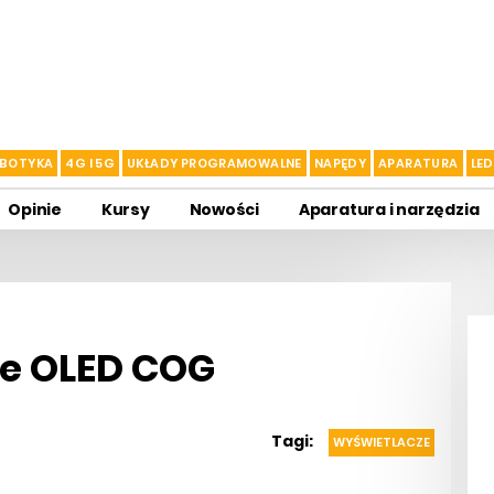
BOTYKA
4G I 5G
UKŁADY PROGRAMOWALNE
NAPĘDY
APARATURA
LED
Opinie
Kursy
Nowości
Aparatura i narzędzia
fe OLED COG
Tagi:
WYŚWIETLACZE