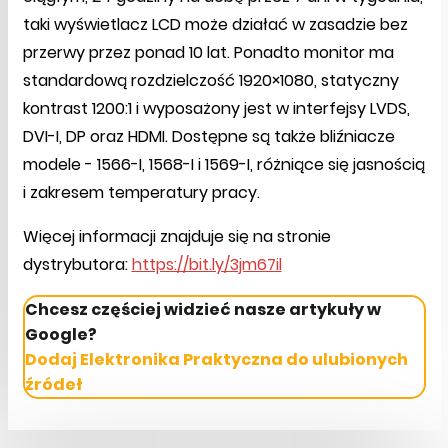
taki wyświetlacz LCD może działać w zasadzie bez
przerwy przez ponad 10 lat. Ponadto monitor ma
standardową rozdzielczość 1920×1080, statyczny
kontrast 1200:1 i wyposażony jest w interfejsy LVDS,
DVI-I, DP oraz HDMI. Dostępne są także bliźniacze
modele - 1566-I, 1568-I i 1569-I, różniące się jasnością
i zakresem temperatury pracy.
Więcej informacji znajduje się na stronie
dystrybutora:
https://bit.ly/3jm67il
Chcesz częściej widzieć nasze artykuły w
Google?
Dodaj Elektronika Praktyczna do ulubionych
źródeł