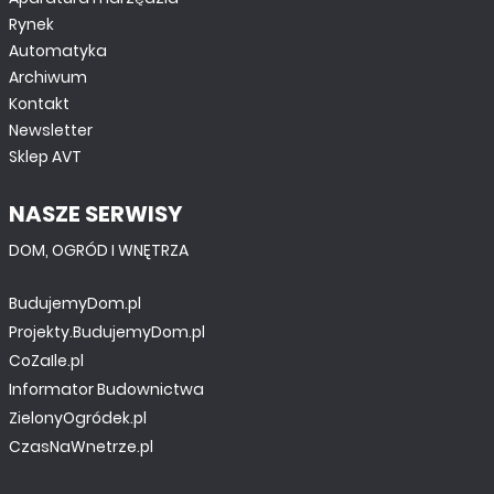
Rynek
Automatyka
Archiwum
Kontakt
Newsletter
Sklep AVT
NASZE SERWISY
DOM, OGRÓD I WNĘTRZA
BudujemyDom.pl
Projekty.BudujemyDom.pl
CoZaIle.pl
Informator Budownictwa
ZielonyOgródek.pl
CzasNaWnetrze.pl