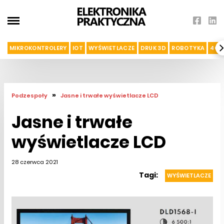
MIKROKONTROLERY
IOT
WYŚWIETLACZE
DRUK 3D
ROBOTYKA
4G I
»
Podzespoły
Jasne i trwałe wyświetlacze LCD
Jasne i trwałe
wyświetlacze LCD
28 czerwca 2021
Tagi:
WYŚWIETLACZE