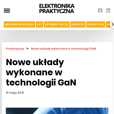
MIKROKONTROLERY
IOT
WYŚWIETLACZE
DRUK 3D
ROBOTYKA
4G I
»
Podzespoły
Nowe układy wykonane w technologii GaN
Nowe układy
wykonane w
technologii GaN
31 maja 2021