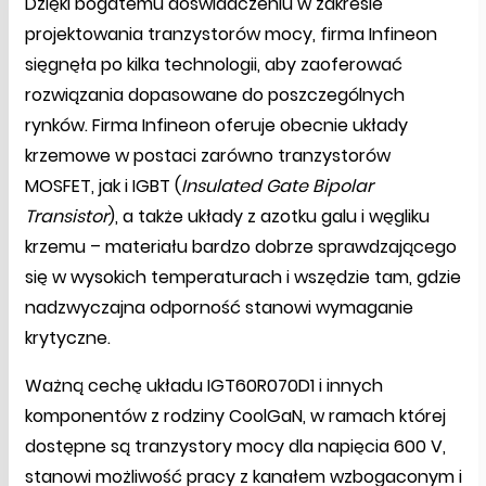
Dzięki bogatemu doświadczeniu w zakresie
projektowania tranzystorów mocy, firma Infineon
sięgnęła po kilka technologii, aby zaoferować
rozwiązania dopasowane do poszczególnych
rynków. Firma Infineon oferuje obecnie układy
krzemowe w postaci zarówno tranzystorów
MOSFET, jak i IGBT (
Insulated Gate Bipolar
Transistor
), a także układy z azotku galu i węgliku
krzemu – materiału bardzo dobrze sprawdzającego
się w wysokich temperaturach i wszędzie tam, gdzie
nadzwyczajna odporność stanowi wymaganie
krytyczne.
Ważną cechę układu IGT60R070D1 i innych
komponentów z rodziny CoolGaN, w ramach której
dostępne są tranzystory mocy dla napięcia 600 V,
stanowi możliwość pracy z kanałem wzbogaconym i