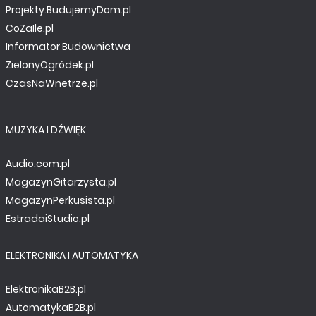
Projekty.BudujemyDom.pl
CoZaIle.pl
Informator Budownictwa
ZielonyOgródek.pl
CzasNaWnetrze.pl
MUZYKA I DŹWIĘK
Audio.com.pl
MagazynGitarzysta.pl
MagazynPerkusista.pl
EstradaiStudio.pl
ELEKTRONIKA I AUTOMATYKA
ElektronikaB2B.pl
AutomatykaB2B.pl