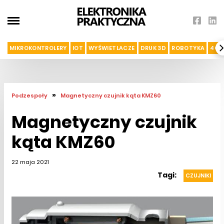
MIKROKONTROLERY
IOT
WYŚWIETLACZE
DRUK 3D
ROBOTYKA
4G I
»
Podzespoły
Magnetyczny czujnik kąta KMZ60
Magnetyczny czujnik
kąta KMZ60
22 maja 2021
Tagi:
CZUJNIKI