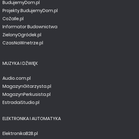
BudujemyDom.pl
Projekty.BudujemyDom.pl
CoZaIle.pl
Informator Budownictwa
ZielonyOgródek.pl
CzasNaWnetrze.pl
MUZYKA I DŹWIĘK
Audio.com.pl
MagazynGitarzysta.pl
MagazynPerkusista.pl
EstradaiStudio.pl
ELEKTRONIKA I AUTOMATYKA
ElektronikaB2B.pl