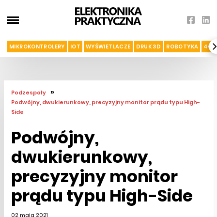
MIKROKONTROLERY
IOT
WYŚWIETLACZE
DRUK 3D
ROBOTYKA
4G I
»
Podzespoły
Podwójny, dwukierunkowy, precyzyjny monitor prądu typu High-
Side
Podwójny,
dwukierunkowy,
precyzyjny monitor
prądu typu High-Side
02 maja 2021