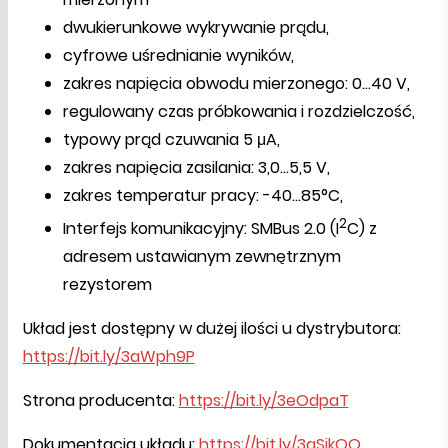
dwukierunkowe wykrywanie prądu,
cyfrowe uśrednianie wyników,
zakres napięcia obwodu mierzonego: 0...40 V,
regulowany czas próbkowania i rozdzielczość,
typowy prąd czuwania 5 μA,
zakres napięcia zasilania: 3,0...5,5 V,
zakres temperatur pracy: -40...85°C,
2
Interfejs komunikacyjny: SMBus 2.0 (I
C) z
adresem ustawianym zewnętrznym
rezystorem
Układ jest dostępny w dużej ilości u dystrybutora:
https://bit.ly/3aWph9P
Strona producenta:
https://bit.ly/3eOdpaT
Dokumentacja układu:
https://bit.ly/3gSjkOQ