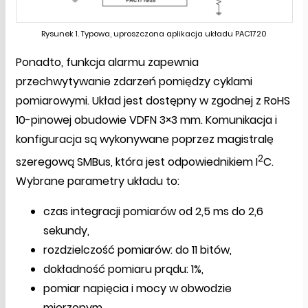
Rysunek 1. Typowa, uproszczona aplikacja układu PAC1720
Ponadto, funkcja alarmu zapewnia
przechwytywanie zdarzeń pomiędzy cyklami
pomiarowymi. Układ jest dostępny w zgodnej z RoHS
10-pinowej obudowie VDFN 3×3 mm. Komunikacja i
konfiguracja są wykonywane poprzez magistralę
2
szeregową SMBus, która jest odpowiednikiem I
C.
Wybrane parametry układu to:
czas integracji pomiarów od 2,5 ms do 2,6
sekundy,
rozdzielczość pomiarów: do 11 bitów,
dokładność pomiaru prądu: 1%,
pomiar napięcia i mocy w obwodzie
mierzonym