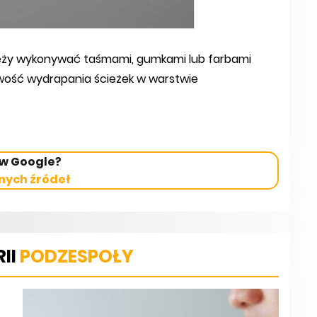
ależy wykonywać taśmami, gumkami lub farbami
wość wydrapania ścieżek w warstwie
 w Google?
nych źródeł
II
PODZESPOŁY