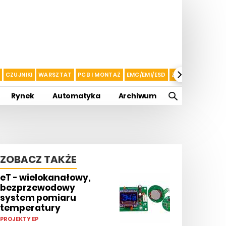
CZUJNIKI
WARSZTAT
PCB I MONTAŻ
EMC/EMI/ESD
ZASILANIE I AKU
Rynek
Automatyka
Archiwum
ZOBACZ TAKŻE
eT - wielokanałowy,
bezprzewodowy
system pomiaru
temperatury
PROJEKTY EP