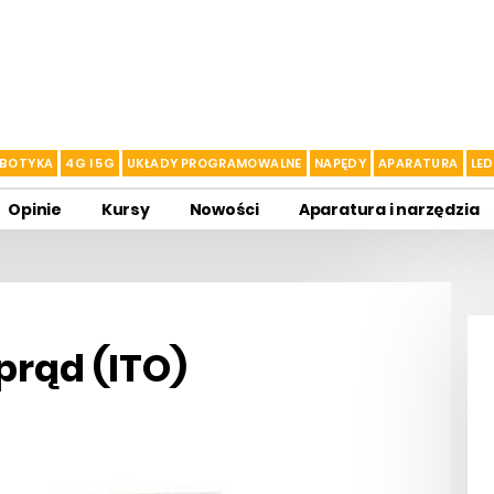
BOTYKA
4G I 5G
UKŁADY PROGRAMOWALNE
NAPĘDY
APARATURA
LED
Opinie
Kursy
Nowości
Aparatura i narzędzia
prąd (ITO)