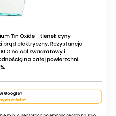
ium Tin Oxide - tlenek cyny
 prąd elektryczny. Rezystancja
10 Ω na cal kwadratowy i
odnością na całej powierzchni.
%.
 w Google?
nych źródeł
ie m.in. w sensorach pojemnościowych np. jako