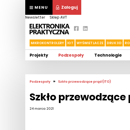
Zaloguj
MENU
Newsletter
Sklep AVT
MIKROKONTROLERY
IOT
WYŚWIETLACZE
DRUK 3D
RO
Projekty
Podzespoły
Technologie
»
Podzespoły
Szkło przewodzące prąd (ITO)
Szkło przewodzące 
24 marca 2021