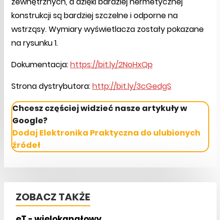
zewnętrznych, a dzięki bardziej hermetycznej
konstrukcji są bardziej szczelne i odporne na
wstrząsy. Wymiary wyświetlacza zostały pokazane
na rysunku 1.
Dokumentacja:
https://bit.ly/2NoHxQp
Strona dystrybutora:
http://bit.ly/3cGedgS
Chcesz częściej widzieć nasze artykuły w
Google?
Dodaj Elektronika Praktyczna do ulubionych
źródeł
ZOBACZ TAKŻE
eT - wielokanałowy,