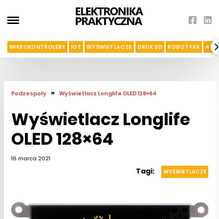
MIKROKONTROLERY
IOT
WYŚWIETLACZE
DRUK 3D
ROBOTYKA
4G I
»
Podzespoły
Wyświetlacz Longlife OLED 128×64
Wyświetlacz Longlife
OLED 128×64
16 marca 2021
Tagi:
WYŚWIETLACZE