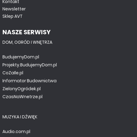
Kontakt
Newsletter
Sklep AVT
NASZE SERWISY
DOM, OGRÓD I WNĘTRZA
BudujemyDom.pl
Projekty.BudujemyDom.pl
CoZaIle.pl
Informator Budownictwa
ZielonyOgródek.pl
CzasNaWnetrze.pl
MUZYKA I DŹWIĘK
Audio.com.pl