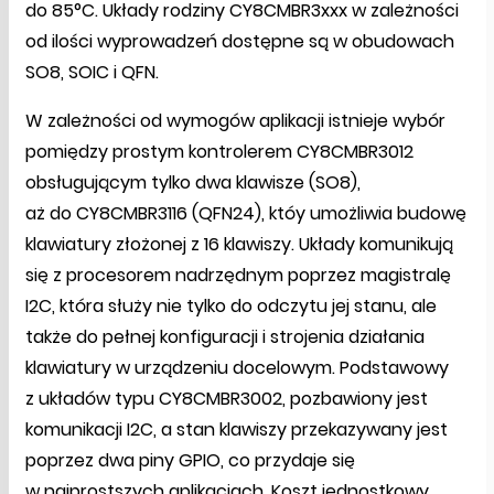
do 85°C. Układy rodziny CY8CMBR3xxx w zależności
od ilości wyprowadzeń dostępne są w obudowach
SO8, SOIC i QFN.
W zależności od wymogów aplikacji istnieje wybór
pomiędzy prostym kontrolerem CY8CMBR3012
obsługującym tylko dwa klawisze (SO8),
aż do CY8CMBR3116 (QFN24), któy umożliwia budowę
klawiatury złożonej z 16 klawiszy. Układy komunikują
się z procesorem nadrzędnym poprzez magistralę
I2C, która służy nie tylko do odczytu jej stanu, ale
także do pełnej konfiguracji i strojenia działania
klawiatury w urządzeniu docelowym. Podstawowy
z układów typu CY8CMBR3002, pozbawiony jest
komunikacji I2C, a stan klawiszy przekazywany jest
poprzez dwa piny GPIO, co przydaje się
w najprostszych aplikacjach. Koszt jednostkowy