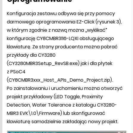
Konfiguracja zestawu odbywa się przy pomocy
darmowego oprogramowania EZ-Click (rysunek 3),
w którym zgodnie z nazwą można „wyklikać”
konfigurację CY8CMBR3116-LQXI obsługującego
klawiaturę. Ze strony producenta można pobrać
przykłady dla CY3280
(CY3280MBR3Setup_RevSB.exe) jak i dla płytek
z PSoC4
(CY8CMBR3xxx_Host_APIs_Demo_Project.zip).
Po zainstalowaniu i uruchomieniu można otworzyć
projekt przykładowy (LED Toggle, Proximity
Detection, Water Tolerance z katalogu CY3280-
MBR3 EVK\1.0\Firmware) lub skonfigurować
klawiaturę samodzielnie zakładając nowy projekt.