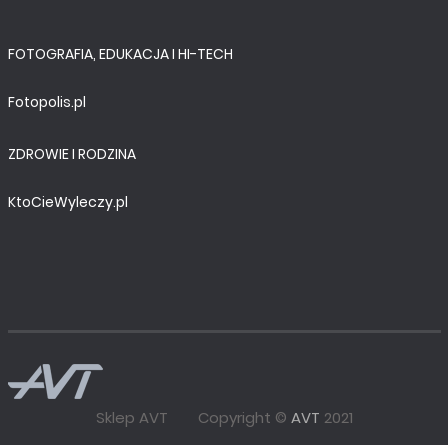
FOTOGRAFIA, EDUKACJA I HI-TECH
Fotopolis.pl
ZDROWIE I RODZINA
KtoCieWyleczy.pl
Sklep AVT
Copyright ©
AVT
2021