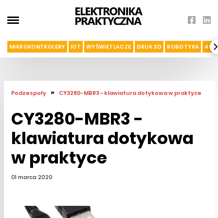
MIKROKONTROLERY
IOT
WYŚWIETLACZE
DRUK 3D
ROBOTYKA
4G I
»
Podzespoły
CY3280-MBR3 - klawiatura dotykowa w praktyce
CY3280-MBR3 -
klawiatura dotykowa
w praktyce
01 marca 2020