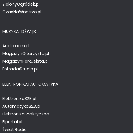
ZielonyOgródek.pl
CzasNaWnetrze.pl
MUZYKA I DŹWIĘK
Audio.com.pl
MagazynGitarzysta.pl
MagazynPerkusista.pl
EstradaiStudio.pl
ELEKTRONIKA I AUTOMATYKA
ElektronikaB2B.pl
AutomatykaB2B.pl
Elektronika Praktyczna
Elportal.pl
Świat Radio