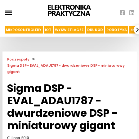
MIKROKONTROLERY
IOT
WYŚWIETLACZE
DRUK 3D
ROBOTYKA
4G I
»
Podzespoły
Sigma DSP - EVAL_ADAU1787 - dwurdzeniowe DSP - miniaturowy
gigant
Sigma DSP -
EVAL_ADAU1787 -
dwurdzeniowe DSP -
miniaturowy gigant
01 lipca 2019