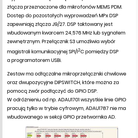
złącza przeznaczone dla mikrofonów MEMS PDM.
Dostęp do pozostałych wyprowadzeń MPx DSP
zapewniają złącza J9/27. DSP taktowany jest
wbudowanym kwarcem 24,576 MHz lub sygnałem
zewnętrznym. Przełącznik S3 umożliwia wybór
2
magistrali komunikacyjnej SPI/I
C pomiędzy DSP
a programatorem USBi.
Zestaw ma odłączalne mikroprzełączniki chwilowe
oraz dwupozycyjne DIPSWITCH, które można za
pomocą zwór podłączyć do GPIO DSP.
W odróżnieniu od np. ADAU1701 wszystkie linie GPIO
pracują tylko w trybie cyfrowym, ADAU1787 nie ma
wbudowanego w sekcji GPIO przetwornika AD.