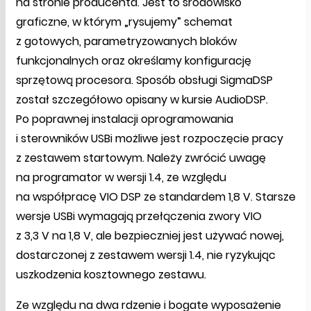
na stronie producenta. Jest to środowisko
graficzne, w którym „rysujemy” schemat
z gotowych, parametryzowanych bloków
funkcjonalnych oraz określamy konfigurację
sprzętową procesora. Sposób obsługi SigmaDSP
został szczegółowo opisany w kursie AudioDSP.
Po poprawnej instalacji oprogramowania
i sterowników USBi możliwe jest rozpoczęcie pracy
z zestawem startowym. Należy zwrócić uwagę
na programator w wersji 1.4, ze względu
na współpracę VIO DSP ze standardem 1,8 V. Starsze
wersje USBi wymagają przełączenia zwory VIO
z 3,3 V na 1,8 V, ale bezpieczniej jest używać nowej,
dostarczonej z zestawem wersji 1.4, nie ryzykując
uszkodzenia kosztownego zestawu.
Ze względu na dwa rdzenie i bogate wyposażenie