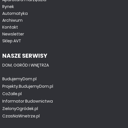
Rynek
Automatyka
Archiwum
Kontakt
Newsletter
Sklep AVT
NASZE SERWISY
DOM, OGRÓD I WNĘTRZA
BudujemyDom.pl
Projekty.BudujemyDom.pl
CoZaIle.pl
Informator Budownictwa
ZielonyOgródek.pl
CzasNaWnetrze.pl