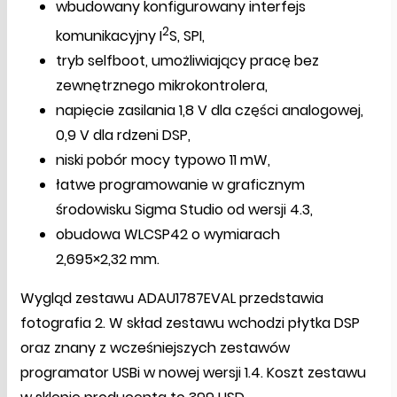
wbudowany konfigurowany interfejs
2
komunikacyjny I
S, SPI,
tryb selfboot, umożliwiający pracę bez
zewnętrznego mikrokontrolera,
napięcie zasilania 1,8 V dla części analogowej,
0,9 V dla rdzeni DSP,
niski pobór mocy typowo 11 mW,
łatwe programowanie w graficznym
środowisku Sigma Studio od wersji 4.3,
obudowa WLCSP42 o wymiarach
2,695×2,32 mm.
Wygląd zestawu ADAU1787EVAL przedstawia
fotografia 2. W skład zestawu wchodzi płytka DSP
oraz znany z wcześniejszych zestawów
programator USBi w nowej wersji 1.4. Koszt zestawu