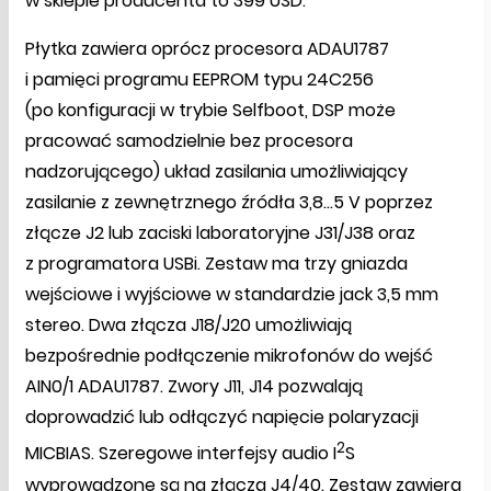
w sklepie producenta to 399 USD.
Płytka zawiera oprócz procesora ADAU1787
i pamięci programu EEPROM typu 24C256
(po konfiguracji w trybie Selfboot, DSP może
pracować samodzielnie bez procesora
nadzorującego) układ zasilania umożliwiający
zasilanie z zewnętrznego źródła 3,8…5 V poprzez
złącze J2 lub zaciski laboratoryjne J31/J38 oraz
z programatora USBi. Zestaw ma trzy gniazda
wejściowe i wyjściowe w standardzie jack 3,5 mm
stereo. Dwa złącza J18/J20 umożliwiają
bezpośrednie podłączenie mikrofonów do wejść
AIN0/1 ADAU1787. Zwory J11, J14 pozwalają
doprowadzić lub odłączyć napięcie polaryzacji
2
MICBIAS. Szeregowe interfejsy audio I
S
wyprowadzone są na złącza J4/40. Zestaw zawiera