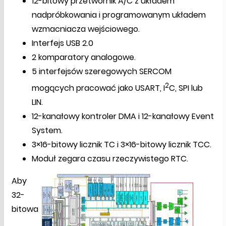
12-bitowy przetwornik A/C z układem
nadpróbkowania i programowanym układem
wzmacniacza wejściowego.
Interfejs USB 2.0
2 komparatory analogowe.
5 interfejsów szeregowych SERCOM
2
mogących pracować jako USART, I
C, SPI lub
LIN.
12-kanałowy kontroler DMA i 12-kanałowy Event
System.
3×16-bitowy licznik TC i 3×16-bitowy licznik TCC.
Moduł zegara czasu rzeczywistego RTC.
Aby
32-
bitowa