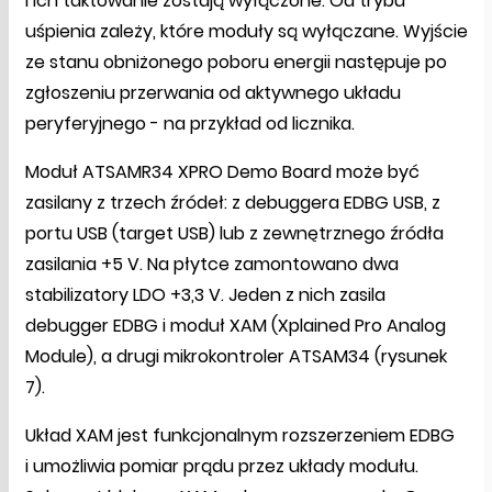
i ich taktowanie zostają wyłączone. Od trybu
uśpienia zależy, które moduły są wyłączane. Wyjście
ze stanu obniżonego poboru energii następuje po
zgłoszeniu przerwania od aktywnego układu
peryferyjnego - na przykład od licznika.
Moduł ATSAMR34 XPRO Demo Board może być
zasilany z trzech źródeł: z debuggera EDBG USB, z
portu USB (target USB) lub z zewnętrznego źródła
zasilania +5 V. Na płytce zamontowano dwa
stabilizatory LDO +3,3 V. Jeden z nich zasila
debugger EDBG i moduł XAM (Xplained Pro Analog
Module), a drugi mikrokontroler ATSAM34 (rysunek
7).
Układ XAM jest funkcjonalnym rozszerzeniem EDBG
i umożliwia pomiar prądu przez układy modułu.