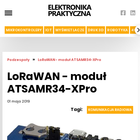
MIKROKONTROLERY
IOT
WYŚWIETLACZE
DRUK 3D
ROBOTYKA
4G I
»
Podzespoły
LoRaWAN - moduł ATSAMR34-XPro
LoRaWAN - moduł
ATSAMR34-XPro
01 maja 2019
Tagi:
KOMUNIKACJA RADIOWA