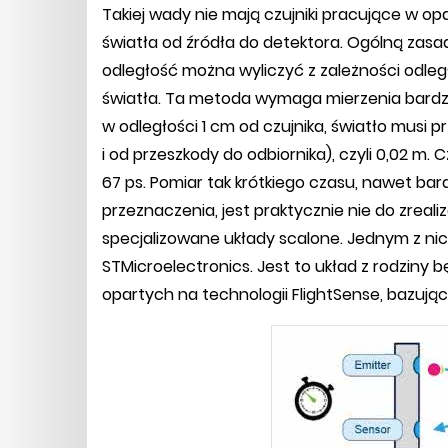
Takiej wady nie mają czujniki pracujące w op
światła od źródła do detektora. Ogólną zasa
odległość można wyliczyć z zależności odleg
światła. Ta metoda wymaga mierzenia bardzo k
w odległości 1 cm od czujnika, światło musi 
i od przeszkody do odbiornika), czyli 0,02 m
67 ps. Pomiar tak krótkiego czasu, nawet ba
przeznaczenia, jest praktycznie nie do zrea
specjalizowane układy scalone. Jednym z nic
STMicroelectronics. Jest to układ z rodziny
opartych na technologii FlightSense, bazujące