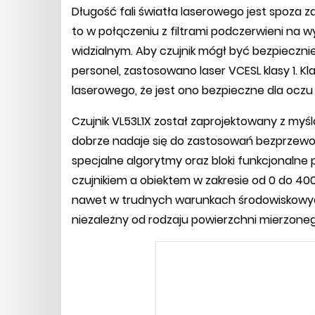
Długość fali światła laserowego jest spoza za
to w połączeniu z filtrami podczerwieni n
widzialnym. Aby czujnik mógł być bezpieczn
personel, zastosowano laser VCESL klasy 1. Kla
laserowego, że jest ono bezpieczne dla ocz
Czujnik VL53L1X został zaprojektowany z my
dobrze nadaje się do zastosowań bezprzewo
specjalne algorytmy oraz bloki funkcjonalne
czujnikiem a obiektem w zakresie od 0 do 40
nawet w trudnych warunkach środowiskowych 
niezależny od rodzaju powierzchni mierzone