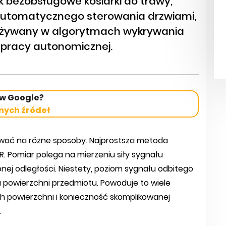
k bezobsługowe kosiarki do trawy,
automatycznego sterowania drzwiami,
t używany w algorytmach wykrywania
ie pracy autonomicznej.
 w Google?
nych źródeł
ywać na różne sposoby. Najprostsza metoda
. Pomiar polega na mierzeniu siły sygnału
onej odległości. Niestety, poziom sygnału odbitego
a powierzchni przedmiotu. Powoduje to wiele
 powierzchni i konieczność skomplikowanej
.