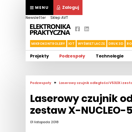
Zaloguj
MENU
Newsletter
Sklep AVT
MIKROKONTROLERY
IOT
WYŚWIETLACZE
DRUK 3D
RO
Projekty
Podzespoły
Technologie
»
Podzespoły
Laserowy czujnik odległości V53L1X i zes
Laserowy czujnik od
zestaw X-NUCLEO-5
01 listopada 2018