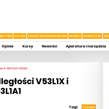
BOTYKA
4G I 5G
UKŁADY PROGRAMOWALNE
NAPĘDY
APARATURA
LED
Opinie
Kursy
Nowości
Aparatura i narzędzia
taw X-NUCLEO-53L1A1
ległości V53L1X i
3L1A1
Tagi:
CZUJNIKI