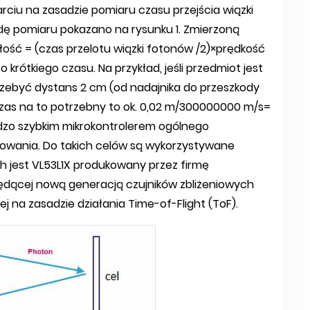
arciu na zasadzie pomiaru czasu przejścia wiązki
dę pomiaru pokazano na rysunku 1. Zmierzoną
łość = (czas przelotu wiązki fotonów /2)×prędkość
rótkiego czasu. Na przykład, jeśli przedmiot jest
przebyć dystans 2 cm (od nadajnika do przeszkody
. Czas na to potrzebny to ok. 0,02 m/300000000 m/s=
rdzo szybkim mikrokontrolerem ogólnego
lizowania. Do takich celów są wykorzystywane
h jest VL53L1X produkowany przez firmę
 będącej nową generacją czujników zbliżeniowych
j na zasadzie działania Time-of-Flight (ToF).