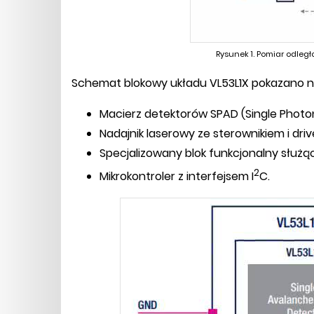
Rysunek 1. Pomiar odleg
Schemat blokowy układu VL53L1X pokazano na
Macierz detektorów SPAD (Single Photo
Nadajnik laserowy ze sterownikiem i dr
Specjalizowany blok funkcjonalny służąc
2
Mikrokontroler z interfejsem I
C.