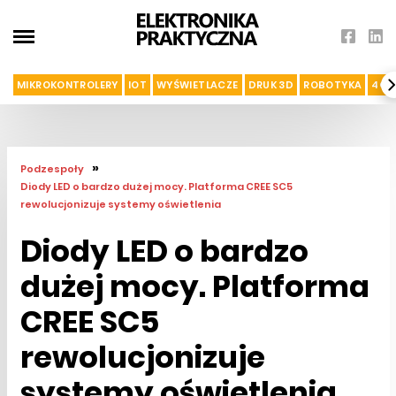
MIKROKONTROLERY
IOT
WYŚWIETLACZE
DRUK 3D
ROBOTYKA
4G I
»
Podzespoły
Diody LED o bardzo dużej mocy. Platforma CREE SC5
rewolucjonizuje systemy oświetlenia
Diody LED o bardzo
dużej mocy. Platforma
CREE SC5
rewolucjonizuje
systemy oświetlenia