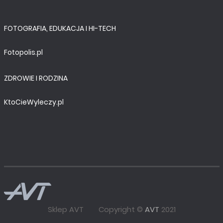
FOTOGRAFIA, EDUKACJA I HI-TECH
Fotopolis.pl
ZDROWIE I RODZINA
KtoCieWyleczy.pl
Sklep AVT
Copyright ©
AVT
2021