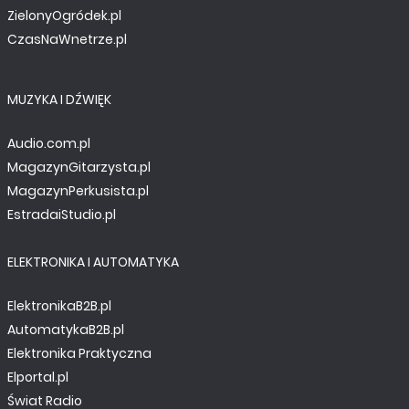
ZielonyOgródek.pl
CzasNaWnetrze.pl
MUZYKA I DŹWIĘK
Audio.com.pl
MagazynGitarzysta.pl
MagazynPerkusista.pl
EstradaiStudio.pl
ELEKTRONIKA I AUTOMATYKA
ElektronikaB2B.pl
AutomatykaB2B.pl
Elektronika Praktyczna
Elportal.pl
Świat Radio