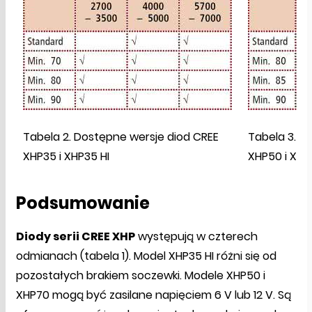
Tabela 2. Dostępne wersje diod CREE
Tabela 3. D
XHP35 i XHP35 HI
XHP50 i XHP
Podsumowanie
Diody serii CREE XHP
występują w czterech
odmianach (tabela 1). Model XHP35 HI różni się od
pozostałych brakiem soczewki. Modele XHP50 i
XHP70 mogą być zasilane napięciem 6 V lub 12 V. Są