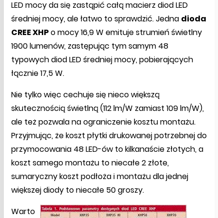
LED mocy da się zastąpić całą macierz diod LED
średniej mocy, ale łatwo to sprawdzić. Jedna
dioda
CREE XHP
o mocy 16,9 W emituje strumień świetlny
1900 lumenów, zastępując tym samym 48
typowych diod LED średniej mocy, pobierających
łącznie 17,5 W.
Nie tylko więc cechuje się nieco większą
skutecznością świetlną (112 lm/W zamiast 109 lm/W),
ale też pozwala na ograniczenie kosztu montażu.
Przyjmując, że koszt płytki drukowanej potrzebnej do
przymocowania 48 LED-ów to kilkanaście złotych, a
koszt samego montażu to niecałe 2 złote,
sumaryczny koszt podłoża i montażu dla jednej
większej diody to niecałe 50 groszy.
Warto