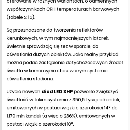
oferowane w różnych wariantach, o odmiennych
współczynnikach CRI i temperaturach barwowych
(tabele 2 i 3).
Są przeznaczone do tworzenia reflektorów
kierunkowych, w tym najmocniejszych latarek.
Świetnie sprawdzają się też w sporcie, do
oświetlania dużych obiektów. Jako realny przykład
można podać zastąpienie dotychczasowych źródeł
światła w komercyjnie stosowanym systemie
oświetlenia stadionu.
Użycie nowych
diod LED XHP
pozwoliło zwiększyć
światłość w takim systemie z 350,5 tysiąca kandeli,
emitowanych w postaci wiązki o szerokości 14° do
1,179 mln kandeli (a więc o 236%), emitowanych w
postaci wiązki o szerokości 10°.