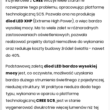
Inżynierowie z
CREE
włożyli wiele starań w
rozwiązanie tego problemu, opracowując platformę
technologiczną SC5. Pozwala ona na produkcję
diod LED XHP
(Extreme High Power), a więc bardzo
wysokiej mocy. Ma to wiele zalet w różnorodnych
zastosowaniach oświetleniowych, pozwala
realizować projekty dotąd niemożliwe do wykonania
oraz redukuje koszty budowy źródeł światła - nawet
do 40%.
Podstawową zaletą
diod LED bardzo wysokiej
mocy
jest, co oczywiste, możliwość uzyskania
bardzo dużego strumienia świetlnego z pojedynczej,
niedużej struktury. W praktyce nieduża dioda tego
typu, wykonana w oparciu o platformę
technologiczną
CREE SC5
, jest w stanie
wygenerować dwukrotnie więcej lumenów niż tej