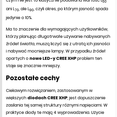
czym nie jest to klasycznie podawana wartość L
50
ani L
, ale L
, czyli okres, po którym jasność spada
70
90
jedynie o 10%.
Ma to znaczenie dla wymagających użytkowników,
którzy planując długotrwałe używanie nabywanych
źródeł światła, muszą liczyć się z utratą ich jasności
i nabywać mocniejsze lampy. W przypadku źródeł
opartych o
nowe LED-y CREE XHP
problem ten
staje się znacznie mniejszy.
Pozostałe cechy
Ciekawym rozwiązaniem, zastosowanym w
większych
diodach CREE XHP
, jest dopuszczenie
zasilania tej samej struktury różnymi napięciami. W
praktyce diody te mają 4 wyprowadzenia. Użycie