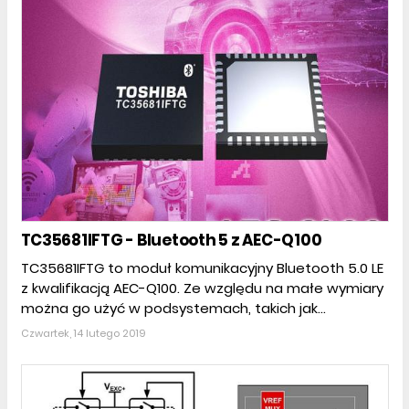
TC35681IFTG - Bluetooth 5 z AEC-Q100
TC35681IFTG to moduł komunikacyjny Bluetooth 5.0 LE
z kwalifikacją AEC-Q100. Ze względu na małe wymiary
można go użyć w podsystemach, takich jak...
Czwartek, 14 lutego 2019