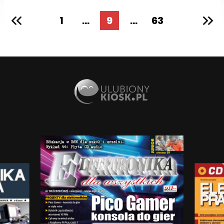
1
...
9
...
63