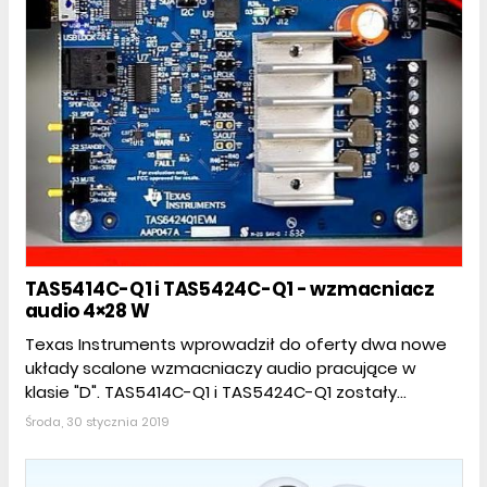
TAS5414C-Q1 i TAS5424C-Q1 - wzmacniacz
audio 4×28 W
Texas Instruments wprowadził do oferty dwa nowe
układy scalone wzmacniaczy audio pracujące w
klasie "D". TAS5414C-Q1 i TAS5424C-Q1 zostały...
Środa, 30 stycznia 2019