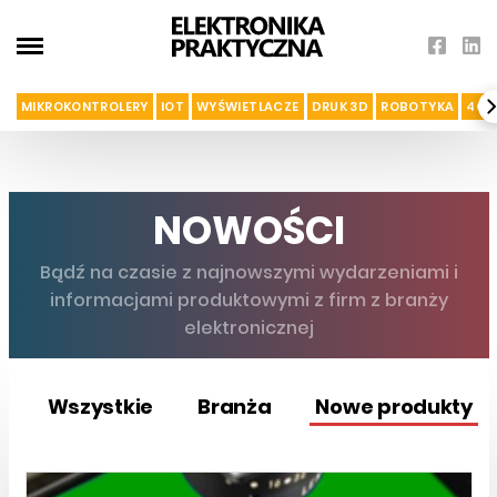
MIKROKONTROLERY
IOT
WYŚWIETLACZE
DRUK 3D
ROBOTYKA
4G I
NOWOŚCI
Bądź na czasie z najnowszymi wydarzeniami i
informacjami produktowymi z firm z branży
elektronicznej
Wszystkie
Branża
Nowe produkty