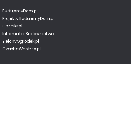
BudujemyDom.pl
Projekty.BudujemyDom.pl
CoZaIle.pl
Informator Budownictwa
ZielonyOgródek.pl
CzasNaWnetrze.pl
MUZYKA I DŹWIĘK
Audio.com.pl
MagazynGitarzysta.pl
MagazynPerkusista.pl
EstradaiStudio.pl
ELEKTRONIKA I AUTOMATYKA