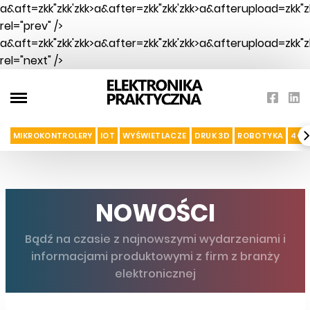
a&aft=zkk"zkk'zkk>a&after=zkk"zkk'zkk>a&afterupload=zkk"zk
rel="prev" />
a&aft=zkk"zkk'zkk>a&after=zkk"zkk'zkk>a&afterupload=zkk"zk
rel="next" />
MIKROKONTROLERY
IOT
WYŚWIETLACZE
DRUK 3D
ROBOTYKA
4G I
NOWOŚCI
Bądź na czasie z najnowszymi wydarzeniami i
informacjami produktowymi z firm z branży
elektronicznej