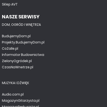
Sklep AVT
NASZE SERWISY
DOM, OGRÓD I WNĘTRZA
BudujemyDom.pl
Projekty.BudujemyDom.pl
CoZaIle.pl
Informator Budownictwa
ZielonyOgródek.pl
CzasNaWnetrze.pl
MUZYKA I DŹWIĘK
Audio.com.pl
MagazynGitarzysta.pl
MagazynPerkusista.pl