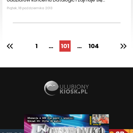
Piątek, 18 października 2013
1
...
101
...
104