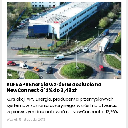
Kurs APS Energia wzrósł w debiucie na
NewConnect o 12% do 3,48 zł
Kurs akcji APS Energia, producenta przemysłowych
systemów zasilania awaryjnego, wzrósł na otwarciu
w pierwszym dniu notowań na NewConnect o 12,26%...
Wtorek, 5 listopada 2013