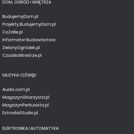
DOM, OGRÓD I WNĘTRZA
BudujemyDom.pl
Projekty.BudujemyDom.pl
CoZaIle.pl
Informator Budownictwa
ZielonyOgródek.pl
CzasNaWnetrze.pl
MUZYKA I DŹWIĘK
Audio.com.pl
MagazynGitarzysta.pl
MagazynPerkusista.pl
EstradaiStudio.pl
ELEKTRONIKA I AUTOMATYKA