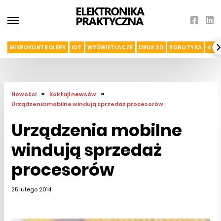
MIKROKONTROLERY
IOT
WYŚWIETLACZE
DRUK 3D
ROBOTYKA
4G I
»
»
Nowości
Koktajl newsów
Urządzenia mobilne windują sprzedaż procesorów
Urządzenia mobilne
windują sprzedaż
procesorów
25 lutego 2014