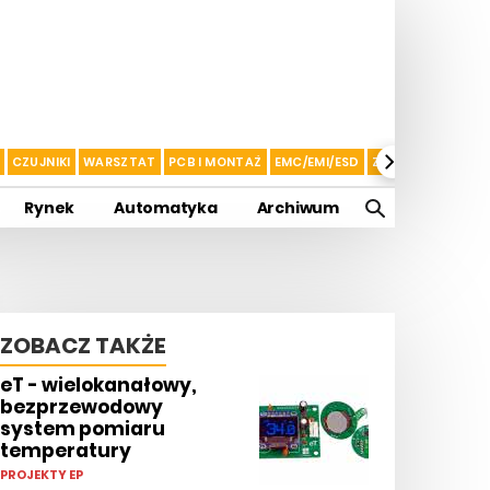
CZUJNIKI
WARSZTAT
PCB I MONTAŻ
EMC/EMI/ESD
ZASILANIE I AKU
Rynek
Automatyka
Archiwum
ZOBACZ TAKŻE
eT - wielokanałowy,
bezprzewodowy
system pomiaru
temperatury
PROJEKTY EP