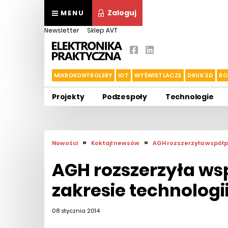
Zaloguj
MENU
Newsletter
Sklep AVT
MIKROKONTROLERY
IOT
WYŚWIETLACZE
DRUK 3D
RO
Projekty
Podzespoły
Technologie
»
»
Nowości
Koktajl newsów
AGH rozszerzyła współpr
AGH rozszerzyła ws
zakresie technologi
08 stycznia 2014