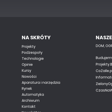
NA SKRÓTY
NASZE
DOM, OG
Projekty
Podzespoły
Budujem
Technologie
Projekty
Opinie
Kursy
CoZaIle.p
Nowości
Informat
Aparatura i narzędzia
ZielonyO
Rynek
CzasNaW
Automatyka
Archiwum
Kontakt