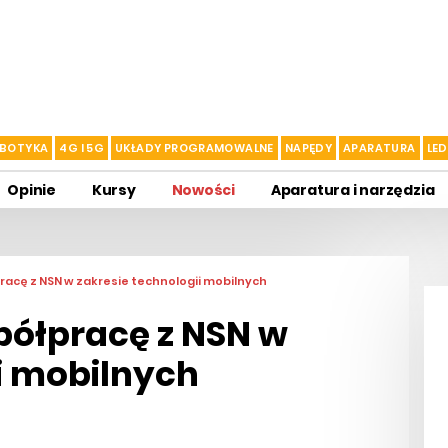
BOTYKA
4G I 5G
UKŁADY PROGRAMOWALNE
NAPĘDY
APARATURA
LED
Opinie
Kursy
Nowości
Aparatura i narzędzia
acę z NSN w zakresie technologii mobilnych
półpracę z NSN w
i mobilnych