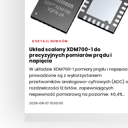
KOKTAJL NEWSÓW
Układ scalony XDM700-1 do
precyzyjnych pomiarów prądu i
napięcia
W układzie XDM700-1 pomiary prądu i napięcia
prowadzone są z wykorzystaniem
przetworników analogowo-cyfrowych (ADC) 
rozdzielczości 12 bitów, zapewniających
niepewność pomiarową na poziomie: ±0,4%...
2026-08-07 01:00:00