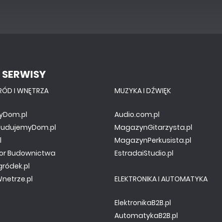
 SERWISY
RÓD I WNĘTRZA
MUZYKA I DŹWIĘK
yDom.pl
Audio.com.pl
.BudujemyDom.pl
MagazynGitarzysta.pl
l
MagazynPerkusista.pl
or Budownictwa
EstradaiStudio.pl
gródek.pl
netrze.pl
ELEKTRONIKA I AUTOMATYKA
ElektronikaB2B.pl
AutomatykaB2B.pl