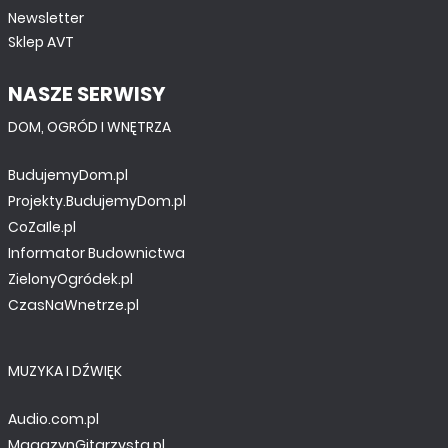
Newsletter
Sklep AVT
NASZE SERWISY
DOM, OGRÓD I WNĘTRZA
BudujemyDom.pl
Projekty.BudujemyDom.pl
CoZaIle.pl
Informator Budownictwa
ZielonyOgródek.pl
CzasNaWnetrze.pl
MUZYKA I DŹWIĘK
Audio.com.pl
MagazynGitarzysta.pl