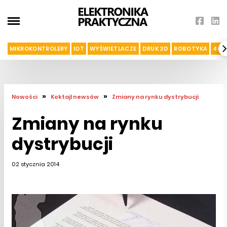
MIKROKONTROLERY
IOT
WYŚWIETLACZE
DRUK 3D
ROBOTYKA
4G I
»
»
Nowości
Koktajl newsów
Zmiany na rynku dystrybucji
Zmiany na rynku
dystrybucji
02 stycznia 2014