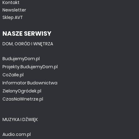
Kontakt
Newsletter
Sklep AVT
NASZE SERWISY
DOM, OGRÓD I WNĘTRZA
BudujemyDom.pl
Projekty.BudujemyDom.pl
CoZaIle.pl
Informator Budownictwa
ZielonyOgródek.pl
CzasNaWnetrze.pl
MUZYKA I DŹWIĘK
Audio.com.pl