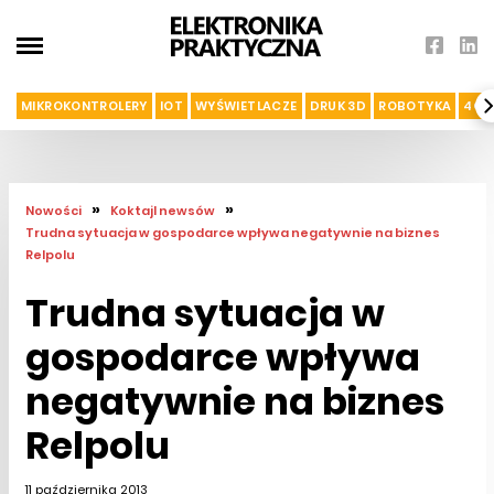
MIKROKONTROLERY
IOT
WYŚWIETLACZE
DRUK 3D
ROBOTYKA
4G I
»
»
Nowości
Koktajl newsów
Trudna sytuacja w gospodarce wpływa negatywnie na biznes
Relpolu
Trudna sytuacja w
gospodarce wpływa
negatywnie na biznes
Relpolu
11 października 2013