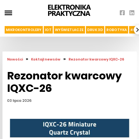
MIKROKONTROLERY
IOT
WYŚWIETLACZE
DRUK 3D
ROBOTYKA
4G I
»
»
Nowości
Koktajl newsów
Rezonator kwarcowy IQXC-26
Rezonator kwarcowy
IQXC-26
03 lipca 2026