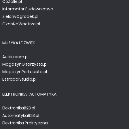
CoZaIle.pl
Informator Budownictwa
ZielonyOgródek.pl
CzasNaWnetrze.pl
MUZYKA I DŹWIĘK
Audio.com.pl
MagazynGitarzysta.pl
MagazynPerkusista.pl
EstradaiStudio.pl
ELEKTRONIKA I AUTOMATYKA
ElektronikaB2B.pl
AutomatykaB2B.pl
Elektronika Praktyczna