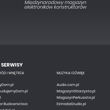
Interesująca elektronika dla
pasjonatów
 SERWISY
RÓD I WNĘTRZA
MUZYKA I DŹWIĘK
yDom.pl
Audio.com.pl
.BudujemyDom.pl
MagazynGitarzysta.pl
l
MagazynPerkusista.pl
or Budownictwa
EstradaiStudio.pl