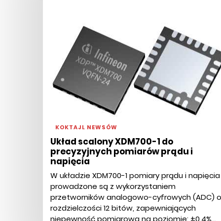
KOKTAJL NEWSÓW
Układ scalony XDM700-1 do
precyzyjnych pomiarów prądu i
napięcia
W układzie XDM700-1 pomiary prądu i napięcia
prowadzone są z wykorzystaniem
przetworników analogowo-cyfrowych (ADC) 
rozdzielczości 12 bitów, zapewniających
niepewność pomiarową na poziomie: ±0,4%...