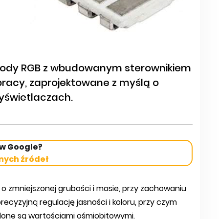
iody RGB z wbudowanym sterownikiem
pracy, zaprojektowane z myślą o
świetlaczach.
 w Google?
nych źródeł
 o zmniejszonej grubości i masie, przy zachowaniu
precyzyjną regulację jasności i koloru, przy czym
eślone są wartościami ośmiobitowymi.