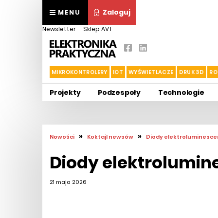
Zaloguj
MENU
Newsletter
Sklep AVT
MIKROKONTROLERY
IOT
WYŚWIETLACZE
DRUK 3D
RO
Projekty
Podzespoły
Technologie
»
»
Nowości
Koktajl newsów
Diody elektroluminesce
Diody elektrolumin
21 maja 2026