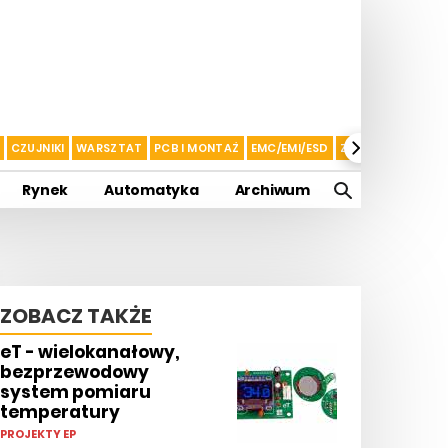
CZUJNIKI
WARSZTAT
PCB I MONTAŻ
EMC/EMI/ESD
ZASILANIE I AKU
Rynek
Automatyka
Archiwum
ZOBACZ TAKŻE
eT - wielokanałowy,
bezprzewodowy
system pomiaru
temperatury
PROJEKTY EP