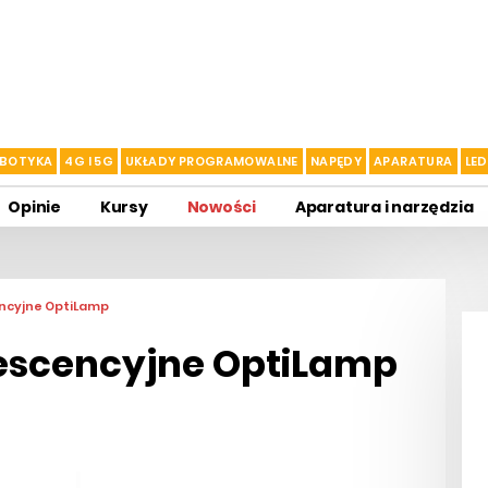
BOTYKA
4G I 5G
UKŁADY PROGRAMOWALNE
NAPĘDY
APARATURA
LED
Opinie
Kursy
Nowości
Aparatura i narzędzia
ncyjne OptiLamp
escencyjne OptiLamp