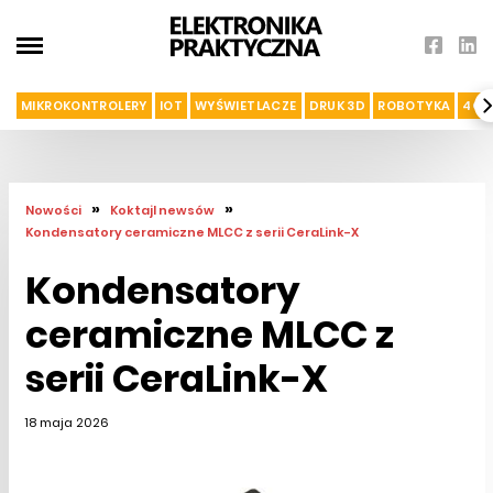
MIKROKONTROLERY
IOT
WYŚWIETLACZE
DRUK 3D
ROBOTYKA
4G I
»
»
Nowości
Koktajl newsów
Kondensatory ceramiczne MLCC z serii CeraLink-X
Kondensatory
ceramiczne MLCC z
serii CeraLink-X
18 maja 2026