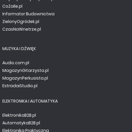
CoZaIle.pl
Informator Budownictwa
ZielonyOgródek.pl
CzasNaWnetrze.pl
MUZYKA I DŹWIĘK
Audio.com.pl
MagazynGitarzysta.pl
MagazynPerkusista.pl
EstradaiStudio.pl
ELEKTRONIKA I AUTOMATYKA
ElektronikaB2B.pl
AutomatykaB2B.pl
Elektronika Praktyczna