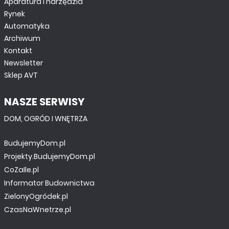
Aparatura i narzędzia
Rynek
Automatyka
Archiwum
Kontakt
Newsletter
Sklep AVT
NASZE SERWISY
DOM, OGRÓD I WNĘTRZA
BudujemyDom.pl
Projekty.BudujemyDom.pl
CoZaIle.pl
Informator Budownictwa
ZielonyOgródek.pl
CzasNaWnetrze.pl