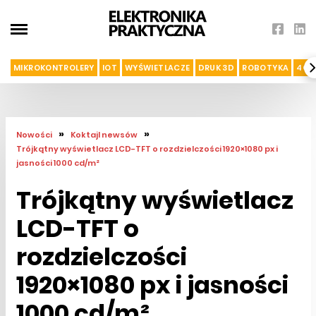
MIKROKONTROLERY
IOT
WYŚWIETLACZE
DRUK 3D
ROBOTYKA
4G I
»
»
Nowości
Koktajl newsów
Trójkątny wyświetlacz LCD-TFT o rozdzielczości 1920×1080 px i
jasności 1000 cd/m²
Trójkątny wyświetlacz
LCD-TFT o
rozdzielczości
1920×1080 px i jasności
1000 cd/m²