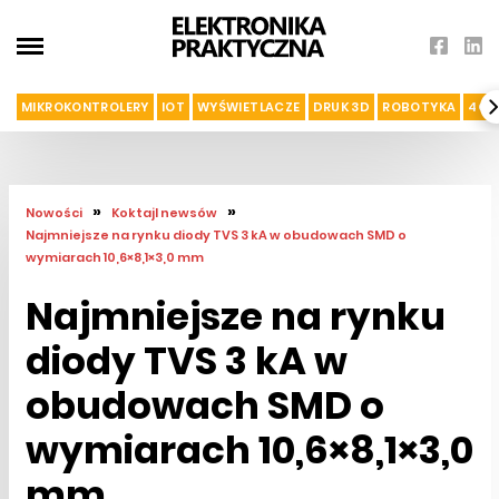
MIKROKONTROLERY
IOT
WYŚWIETLACZE
DRUK 3D
ROBOTYKA
4G I
»
»
Nowości
Koktajl newsów
Najmniejsze na rynku diody TVS 3 kA w obudowach SMD o
wymiarach 10,6×8,1×3,0 mm
Najmniejsze na rynku
diody TVS 3 kA w
obudowach SMD o
wymiarach 10,6×8,1×3,0
mm