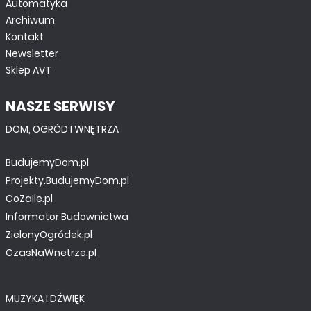
Automatyka
Archiwum
Kontakt
Newsletter
Sklep AVT
NASZE SERWISY
DOM, OGRÓD I WNĘTRZA
BudujemyDom.pl
Projekty.BudujemyDom.pl
CoZaIle.pl
Informator Budownictwa
ZielonyOgródek.pl
CzasNaWnetrze.pl
MUZYKA I DŹWIĘK