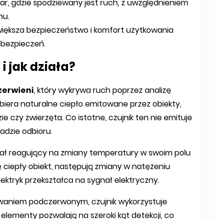
ar, gdzie spodziewany jest ruch, z uwzględnieniem
nu.
zwiększa bezpieczeństwo i komfort użytkowania
bezpieczeń.
 i jak działa?
zerwieni
, który wykrywa ruch poprzez analizę
era naturalne ciepło emitowane przez obiekty,
zie czy zwierzęta. Co istotne, czujnik ten nie emituje
adzie odbioru.
iał reagujący na zmiany temperatury w swoim polu
ę ciepły obiekt, następują zmiany w natężeniu
ktryk przekształca na sygnał elektryczny.
owaniem podczerwonym, czujnik wykorzystuje
 elementy pozwalają na szeroki kąt detekcji, co