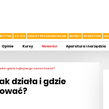
BOTYKA
4G I 5G
UKŁADY PROGRAMOWALNE
NAPĘDY
APARATURA
LED
Opinie
Kursy
Nowości
Aparatura i narzędzia
działa i gdzie najlepiej go zamontować?
ak działa i gdzie
tować?