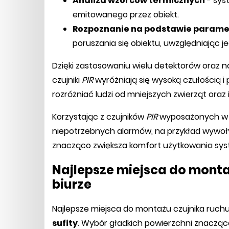
Analiza wzorców termicznych
- sys
emitowanego przez obiekt.
Rozpoznanie na podstawie parame
poruszania się obiektu, uwzględniając je
Dzięki zastosowaniu wielu detektorów oraz 
czujniki
PIR
wyróżniają się wysoką czułością i 
rozróżniać ludzi od mniejszych zwierząt ora
Korzystając z czujników
PIR
wyposażonych w 
niepotrzebnych alarmów, na przykład wywoły
znacząco zwiększa komfort użytkowania sy
Najlepsze miejsca do monta
biurze
Najlepsze miejsca do montażu czujnika ruchu
sufity
. Wybór gładkich powierzchni znacząc