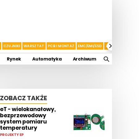
CZUJNIKI
WARSZTAT
PCB I MONTAŻ
EMC/EMI/ESD
ZASILANIE I AKU
Rynek
Automatyka
Archiwum
ZOBACZ TAKŻE
eT - wielokanałowy,
bezprzewodowy
system pomiaru
temperatury
PROJEKTY EP