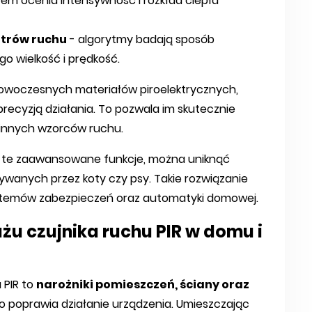
tem ocenia intensywność i rozkład ciepła
trów ruchu
- algorytmy badają sposób
go wielkość i prędkość.
nowoczesnych materiałów piroelektrycznych,
precyzją działania. To pozwala im skutecznie
z innych wzorców ruchu.
te zaawansowane funkcje, można uniknąć
wanych przez koty czy psy. Takie rozwiązanie
stemów zabezpieczeń oraz automatyki domowej.
żu czujnika ruchu PIR w domu i
 PIR to
narożniki pomieszczeń, ściany oraz
o poprawia działanie urządzenia. Umieszczając