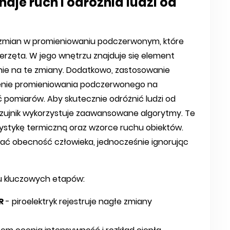
naje ruch i odróżnia ludzi od
i zmian w promieniowaniu podczerwonym, które
zwierzęta. W jego wnętrzu znajduje się element
nie na te zmiany. Dodatkowo, zastosowanie
enie promieniowania podczerwonego na
 pomiarów. Aby skutecznie odróżnić ludzi od
 czujnik wykorzystuje zaawansowane algorytmy. Te
rystykę termiczną oraz wzorce ruchu obiektów.
wać obecność człowieka, jednocześnie ignorując
ku kluczowych etapów:
R
- piroelektryk rejestruje nagłe zmiany