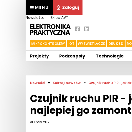
Zaloguj
MENU
Newsletter
Sklep AVT
MIKROKONTROLERY
IOT
WYŚWIETLACZE
DRUK 3D
RO
Projekty
Podzespoły
Technologie
»
»
Nowości
Koktajl newsów
Czujnik ruchu PIR - jak 
Czujnik ruchu PIR - j
najlepiej go zamon
31 lipca 2025