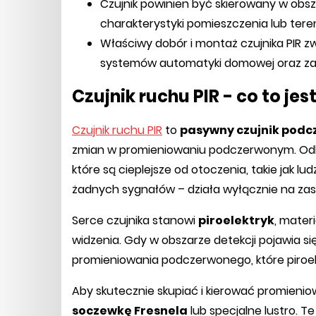
Czujnik powinien być skierowany w obsz
charakterystyki pomieszczenia lub tere
Właściwy dobór i montaż czujnika PIR 
systemów automatyki domowej oraz za
Czujnik ruchu PIR - co to jest
Czujnik ruchu PIR
to
pasywny czujnik podc
zmian w promieniowaniu podczerwonym. Odbi
które są cieplejsze od otoczenia, takie jak lud
żadnych sygnałów – działa wyłącznie na zas
Serce czujnika stanowi
piroelektryk
, mater
widzenia. Gdy w obszarze detekcji pojawia si
promieniowania podczerwonego, które piroele
Aby skutecznie skupiać i kierować promieni
soczewkę Fresnela
lub specjalne lustro. Te