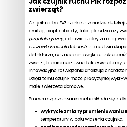
Jak czujnik ruchu PIR rozpoz
zwierząt?
Czujnik ruchu
PIR
działa na zasadzie detekcj
emitują ciepłe obiekty, takie jak ludzie czy 
piroelektryczny
, odpowiedzialny za reagowa
soczewki Fresnela
lub
lustra
umożliwia skupi
detektorze, co znacznie zwiększa dokładność
zwierząt i zminimalizować fałszywe alarmy,
innowacyjne rozwiązania analizują charakte
Dzięki temu czujnik może precyzyjniej wykry
małe zwierzęta domowe.
Proces rozpoznawania ruchu składa się z kil
Wykrycie zmiany promieniowania I
temperatury w polu widzenia czujnika.