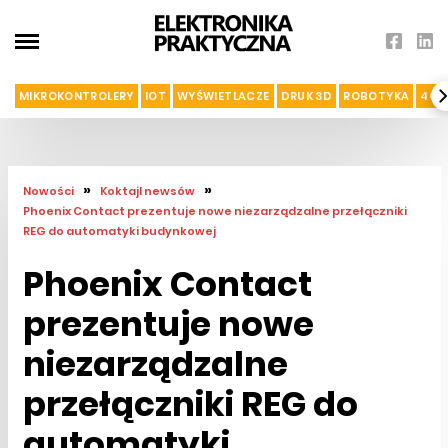
MIKROKONTROLERY
IOT
WYŚWIETLACZE
DRUK 3D
ROBOTYKA
4G I
»
»
Nowości
Koktajl newsów
Phoenix Contact prezentuje nowe niezarządzalne przełączniki
REG do automatyki budynkowej
Phoenix Contact
prezentuje nowe
niezarządzalne
przełączniki REG do
automatyki