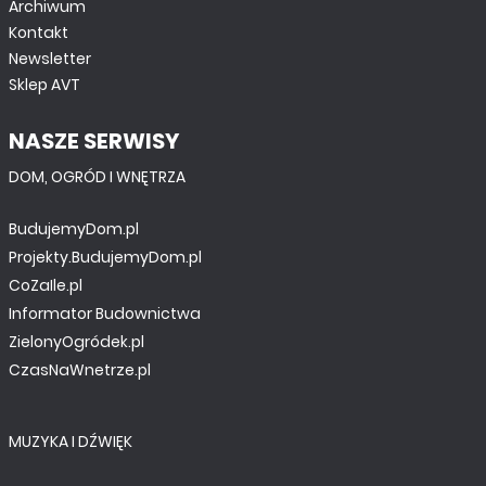
Archiwum
Kontakt
Newsletter
Sklep AVT
NASZE SERWISY
DOM, OGRÓD I WNĘTRZA
BudujemyDom.pl
Projekty.BudujemyDom.pl
CoZaIle.pl
Informator Budownictwa
ZielonyOgródek.pl
CzasNaWnetrze.pl
MUZYKA I DŹWIĘK