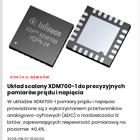
KOKTAJL NEWSÓW
Układ scalony XDM700-1 do precyzyjnych
pomiarów prądu i napięcia
W układzie XDM700-1 pomiary prądu i napięcia
prowadzone są z wykorzystaniem przetworników
analogowo-cyfrowych (ADC) o rozdzielczości 12
bitów, zapewniających niepewność pomiarową na
poziomie: ±0,4%...
2026-08-07 01:00:00