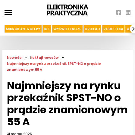
MIKROKONTROLERY
IOT
WYŚWIETLACZE
DRUK 3D
ROBOTYKA
4G I
»
»
Nowości
Koktajl newsów
Najmniejszy na rynku przekaźnik SPST-NO o prądzie
znamionowym 55 A
Najmniejszy na rynku
przekaźnik SPST-NO o
prądzie znamionowym
55 A
31 marca 2025