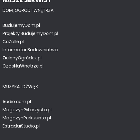
DOM, OGRÓD I WNĘTRZA
BudujemyDom.pl
Projekty.BudujemyDom.pl
CoZaIle.pl
Informator Budownictwa
ZielonyOgródek.pl
CzasNaWnetrze.pl
MUZYKA I DŹWIĘK
Audio.com.pl
MagazynGitarzysta.pl
MagazynPerkusista.pl
EstradaiStudio.pl