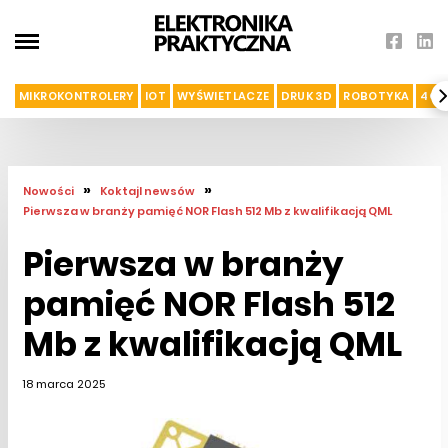
MIKROKONTROLERY
IOT
WYŚWIETLACZE
DRUK 3D
ROBOTYKA
4G I
»
»
Nowości
Koktajl newsów
Pierwsza w branży pamięć NOR Flash 512 Mb z kwalifikacją QML
Pierwsza w branży
pamięć NOR Flash 512
Mb z kwalifikacją QML
18 marca 2025