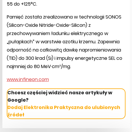
55 do +125°C.
Pamięć została zrealizowana w technologii SONOS
(Silicon-Oxide Nitride-Oxide-Silicon) z
przechowywaniem ładunku elektrycznego w
„pułapkach” w warstwie azotku krzemu. Zapewnia
odporność na całkowitą dawkę napromieniowania
(TID) do 300 krad (Si) i impulsy energetyczne SEL co
najmniej do 80 MeV·cm²/mg.
www.infineon.com
Chcesz częściej widzieć nasze artykuły w
Google?
Dodaj Elektronika Praktyczna do ulubionych
źródeł