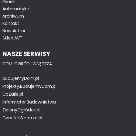
Rynek
Automatyka
Archiwum
Kontakt
Newsletter
Sklep AVT
NASZE SERWISY
DOM, OGRÓD I WNĘTRZA
BudujemyDom.pl
Projekty.BudujemyDom.pl
CoZaIle.pl
Informator Budownictwa
ZielonyOgródek.pl
CzasNaWnetrze.pl