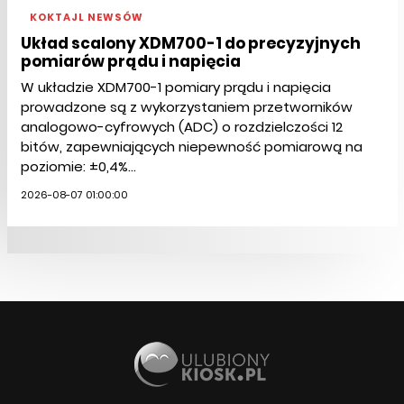
KOKTAJL NEWSÓW
Układ scalony XDM700-1 do precyzyjnych
pomiarów prądu i napięcia
W układzie XDM700-1 pomiary prądu i napięcia
prowadzone są z wykorzystaniem przetworników
analogowo-cyfrowych (ADC) o rozdzielczości 12
bitów, zapewniających niepewność pomiarową na
poziomie: ±0,4%...
2026-08-07 01:00:00