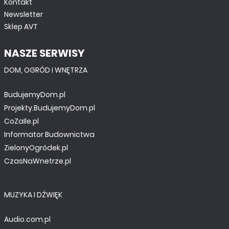
Kontakt
Newsletter
Sklep AVT
NASZE SERWISY
DOM, OGRÓD I WNĘTRZA
BudujemyDom.pl
Projekty.BudujemyDom.pl
CoZaIle.pl
Informator Budownictwa
ZielonyOgródek.pl
CzasNaWnetrze.pl
MUZYKA I DŹWIĘK
Audio.com.pl