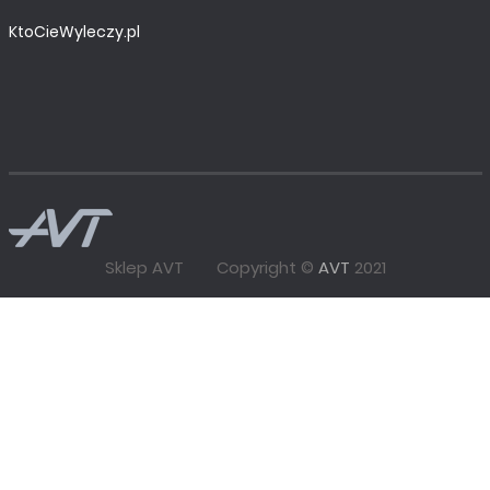
KtoCieWyleczy.pl
Sklep AVT
Copyright ©
AVT
2021