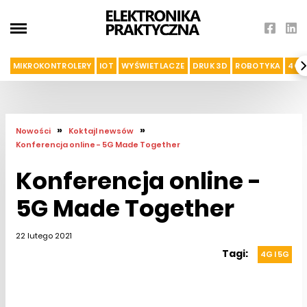
MIKROKONTROLERY
IOT
WYŚWIETLACZE
DRUK 3D
ROBOTYKA
4G I
»
»
Nowości
Koktajl newsów
Konferencja online - 5G Made Together
Konferencja online -
5G Made Together
22 lutego 2021
Tagi:
4G I 5G