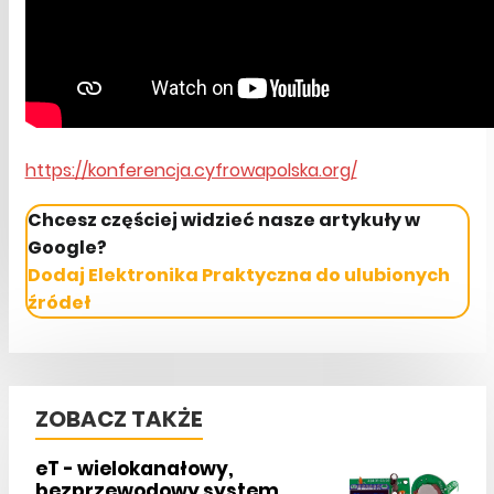
https://konferencja.cyfrowapolska.org/
Chcesz częściej widzieć nasze artykuły w
Google?
Dodaj Elektronika Praktyczna do ulubionych
źródeł
ZOBACZ TAKŻE
eT - wielokanałowy,
bezprzewodowy system