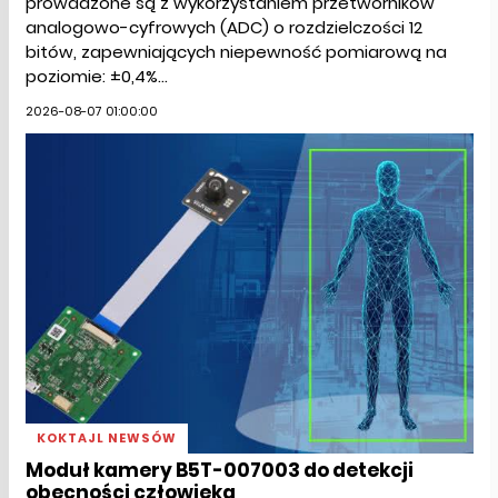
prowadzone są z wykorzystaniem przetworników
analogowo-cyfrowych (ADC) o rozdzielczości 12
bitów, zapewniających niepewność pomiarową na
poziomie: ±0,4%...
2026-08-07 01:00:00
KOKTAJL NEWSÓW
Moduł kamery B5T-007003 do detekcji
obecności człowieka