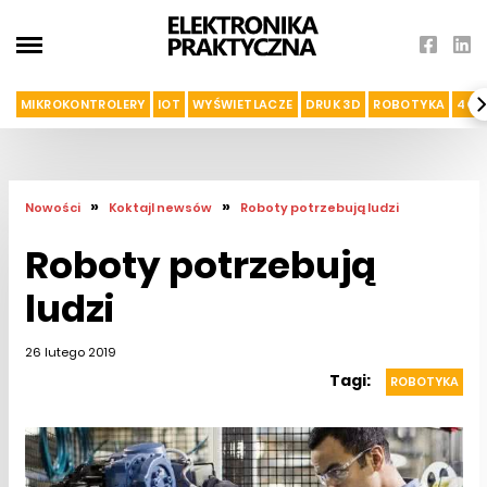
MIKROKONTROLERY
IOT
WYŚWIETLACZE
DRUK 3D
ROBOTYKA
4G I
»
»
Nowości
Koktajl newsów
Roboty potrzebują ludzi
Roboty potrzebują
ludzi
26 lutego 2019
Tagi:
ROBOTYKA