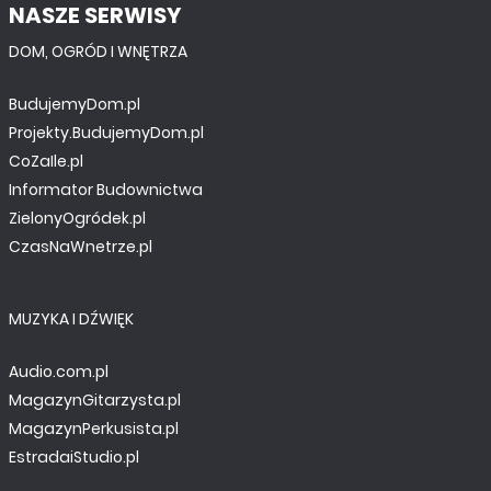
NASZE SERWISY
DOM, OGRÓD I WNĘTRZA
BudujemyDom.pl
Projekty.BudujemyDom.pl
CoZaIle.pl
Informator Budownictwa
ZielonyOgródek.pl
CzasNaWnetrze.pl
MUZYKA I DŹWIĘK
Audio.com.pl
MagazynGitarzysta.pl
MagazynPerkusista.pl
EstradaiStudio.pl