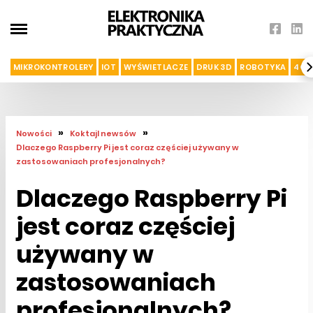
MIKROKONTROLERY
IOT
WYŚWIETLACZE
DRUK 3D
ROBOTYKA
4G I
»
»
Nowości
Koktajl newsów
Dlaczego Raspberry Pi jest coraz częściej używany w
zastosowaniach profesjonalnych?
Dlaczego Raspberry Pi
jest coraz częściej
używany w
zastosowaniach
profesjonalnych?