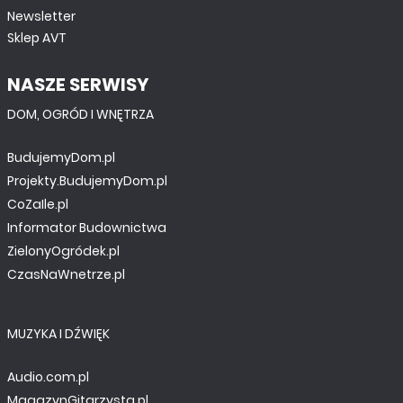
Newsletter
Sklep AVT
NASZE SERWISY
DOM, OGRÓD I WNĘTRZA
BudujemyDom.pl
Projekty.BudujemyDom.pl
CoZaIle.pl
Informator Budownictwa
ZielonyOgródek.pl
CzasNaWnetrze.pl
MUZYKA I DŹWIĘK
Audio.com.pl
MagazynGitarzysta.pl