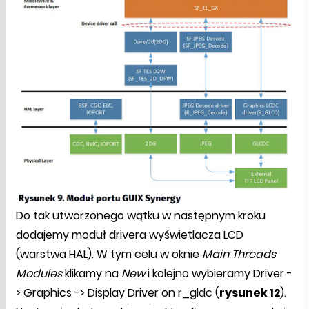
Do tak utworzonego wątku w następnym kroku
dodajemy moduł drivera wyświetlacza LCD
(warstwa HAL). W tym celu w oknie
Main Threads
Modules
klikamy na
New
i kolejno wybieramy Driver -
> Graphics -> Display Driver on r_gldc (
rysunek 12
).