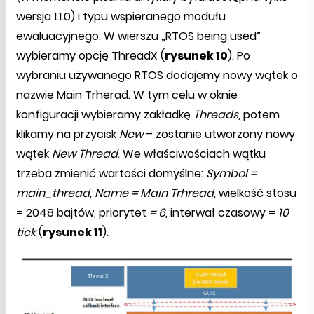
wersja 1.1.0) i typu wspieranego modułu
ewaluacyjnego. W wierszu „RTOS being used”
wybieramy opcję ThreadX (
rysunek 10
). Po
wybraniu używanego RTOS dodajemy nowy wątek o
nazwie Main Trherad. W tym celu w oknie
konfiguracji wybieramy zakładkę
Threads
, potem
klikamy na przycisk
New
– zostanie utworzony nowy
wątek
New Thread
. We właściwościach wątku
trzeba zmienić wartości domyślne:
Symbol =
main_thread, Name = Main Trhread
, wielkość stosu
= 2048 bajtów, priorytet
= 6
, interwał czasowy =
10
tick
(
rysunek 11
).