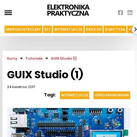
MIKROKONTROLERY
IOT
WYŚWIETLACZE
DRUK 3D
ROBOTYKA
4G I
»
»
Kursy
Tutoriale
GUIX Studio (1)
GUIX Studio (1)
24 kwietnia 2017
Tagi:
WYŚWIETLACZE
OPROGRAMOWANIE