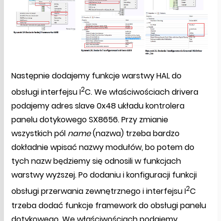
Następnie dodajemy funkcje warstwy HAL do
2
obsługi interfejsu I
C. We właściwościach drivera
podajemy adres slave 0x48 układu kontrolera
panelu dotykowego SX8656. Przy zmianie
wszystkich pól
name
(nazwa) trzeba bardzo
dokładnie wpisać nazwy modułów, bo potem do
tych nazw będziemy się odnosili w funkcjach
warstwy wyższej. Po dodaniu i konfiguracji funkcji
2
obsługi przerwania zewnętrznego i interfejsu I
C
trzeba dodać funkcje framework do obsługi panelu
dotykowego. We właściwościach podajemy