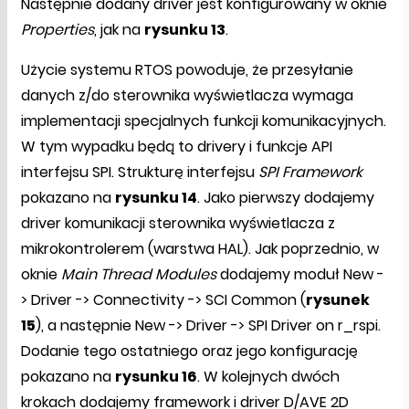
Następnie dodany driver jest konfigurowany w oknie
Properties
, jak na
rysunku 13
.
Użycie systemu RTOS powoduje, że przesyłanie
danych z/do sterownika wyświetlacza wymaga
implementacji specjalnych funkcji komunikacyjnych.
W tym wypadku będą to drivery i funkcje API
interfejsu SPI. Strukturę interfejsu
SPI Framework
pokazano na
rysunku 14
. Jako pierwszy dodajemy
driver komunikacji sterownika wyświetlacza z
mikrokontrolerem (warstwa HAL). Jak poprzednio, w
oknie
Main Thread Modules
dodajemy moduł New -
> Driver -> Connectivity -> SCI Common (
rysunek
15
), a następnie New -> Driver -> SPI Driver on r_rspi.
Dodanie tego ostatniego oraz jego konfigurację
pokazano na
rysunku 16
. W kolejnych dwóch
krokach dodajemy framework i driver D/AVE 2D