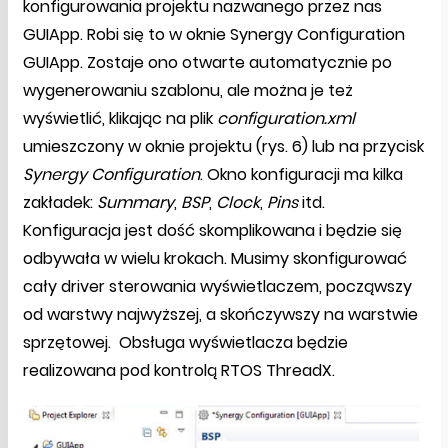
konfigurowania projektu nazwanego przez nas
GUIApp. Robi się to w oknie Synergy Configuration
GUIApp. Zostaje ono otwarte automatycznie po
wygenerowaniu szablonu, ale można je też
wyświetlić, klikając na plik
configuration.xml
umieszczony w oknie projektu (rys. 6) lub na przycisk
Synergy Configuration
. Okno konfiguracji ma kilka
zakładek:
Summary
,
BSP
,
Clock
,
Pins
itd.
Konfiguracja jest dość skomplikowana i będzie się
odbywała w wielu krokach. Musimy skonfigurować
cały driver sterowania wyświetlaczem, począwszy
od warstwy najwyższej, a skończywszy na warstwie
sprzętowej. Obsługa wyświetlacza będzie
realizowana pod kontrolą RTOS ThreadX.