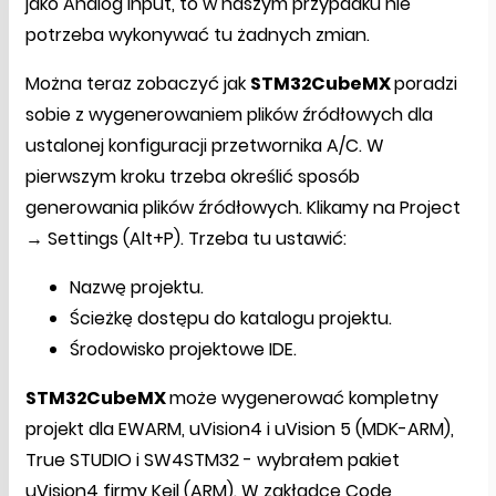
jako Analog Input, to w naszym przypadku nie
potrzeba wykonywać tu żadnych zmian.
Można teraz zobaczyć jak
STM32CubeMX
poradzi
sobie z wygenerowaniem plików źródłowych dla
ustalonej konfiguracji przetwornika A/C. W
pierwszym kroku trzeba określić sposób
generowania plików źródłowych. Klikamy na Project
→ Settings (Alt+P). Trzeba tu ustawić:
Nazwę projektu.
Ścieżkę dostępu do katalogu projektu.
Środowisko projektowe IDE.
STM32CubeMX
może wygenerować kompletny
projekt dla EWARM, uVision4 i uVision 5 (MDK-ARM),
True STUDIO i SW4STM32 - wybrałem pakiet
uVision4 firmy Keil (ARM). W zakładce Code