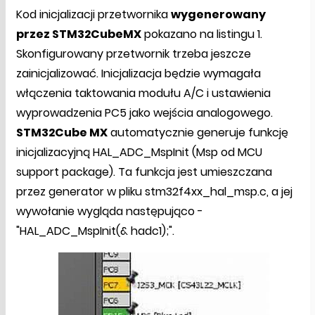
Kod inicjalizacji przetwornika
wygenerowany
przez STM32CubeMX
pokazano na listingu 1.
Skonfigurowany przetwornik trzeba jeszcze
zainicjalizować. Inicjalizacja będzie wymagała
włączenia taktowania modułu A/C i ustawienia
wyprowadzenia PC5 jako wejścia analogowego.
STM32Cube MX
automatycznie generuje funkcję
inicjalizacyjną HAL_ADC_MspInit (Msp od MCU
support package). Ta funkcja jest umieszczana
przez generator w pliku stm32f4xx_hal_msp.c, a jej
wywołanie wygląda następująco -
"HAL_ADC_MspInit(& hadc1);".