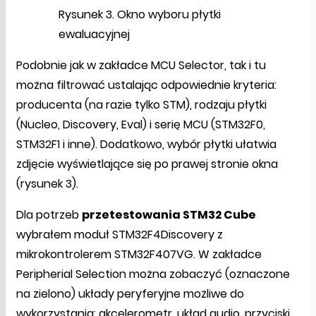
Rysunek 3. Okno wyboru płytki
ewaluacyjnej
Podobnie jak w zakładce MCU Selector, tak i tu
można filtrować ustalając odpowiednie kryteria:
producenta (na razie tylko STM), rodzaju płytki
(Nucleo, Discovery, Eval) i serię MCU (STM32F0,
STM32F1 i inne). Dodatkowo, wybór płytki ułatwia
zdjęcie wyświetlające się po prawej stronie okna
(rysunek 3).
Dla potrzeb
przetestowania STM32 Cube
wybrałem moduł STM32F4Discovery z
mikrokontrolerem STM32F407VG. W zakładce
Peripherial Selection można zobaczyć (oznaczone
na zielono) układy peryferyjne możliwe do
wykorzystania: akcelerometr, układ audio, przyciski,