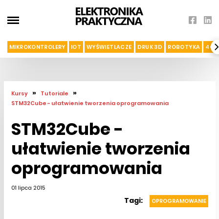
MIKROKONTROLERY
IOT
WYŚWIETLACZE
DRUK 3D
ROBOTYKA
4G I
»
»
Kursy
Tutoriale
STM32Cube - ułatwienie tworzenia oprogramowania
STM32Cube -
ułatwienie tworzenia
oprogramowania
01 lipca 2015
Tagi:
OPROGRAMOWANIE