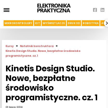
MIKROKONTROLERY
IOT
WYŚWIETLACZE
DRUK 3D
ROBOTYKA
4G I
»
»
Kursy
Notatnik konstruktora
Kinetis Design Studio. Nowe, bezpłatne środowisko
programistyczne. cz. 1
Kinetis Design Studio.
Nowe, bezpłatne
środowisko
programistyczne. cz. 1
01 lipca 2014