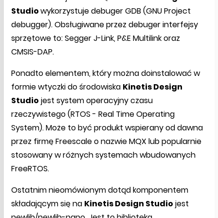
Studio
wykorzystuje debuger GDB (GNU Project
debugger). Obsługiwane przez debuger interfejsy
sprzętowe to: Segger J-Link, P&E Multilink oraz
CMSIS-DAP.
Ponadto elementem, który można doinstalować w
formie wtyczki do środowiska
Kinetis Design
Studio
jest system operacyjny czasu
rzeczywistego (RTOS - Real Time Operating
System). Może to być produkt wspierany od dawna
przez firmę Freescale o nazwie MQX lub popularnie
stosowany w różnych systemach wbudowanych
FreeRTOS.
Ostatnim nieomówionym dotąd komponentem
składającym się na
Kinetis Design Studio
jest
newlib/newlib-nano. Jest to biblioteka