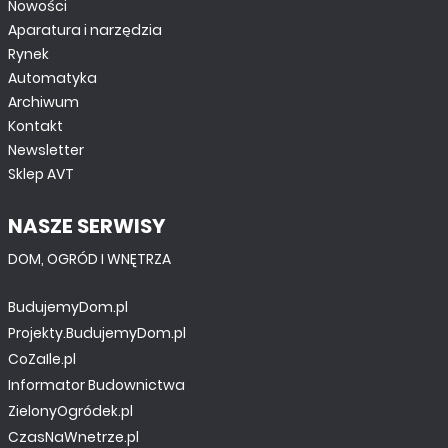
Nowości
Aparatura i narzędzia
Rynek
Automatyka
Archiwum
Kontakt
Newsletter
Sklep AVT
NASZE SERWISY
DOM, OGRÓD I WNĘTRZA
BudujemyDom.pl
Projekty.BudujemyDom.pl
CoZaIle.pl
Informator Budownictwa
ZielonyOgródek.pl
CzasNaWnetrze.pl