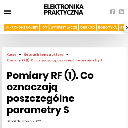
MIKROKONTROLERY
IOT
WYŚWIETLACZE
DRUK 3D
ROBOTYKA
4G I
»
»
Kursy
Notatnik konstruktora
Pomiary RF (1). Co oznaczają poszczególne parametry S
Pomiary RF (1). Co
oznaczają
poszczególne
parametry S
01 października 2022