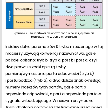
Rysunek 2. Dwuportowa zrównoważona sieć RF i jej macierz
rozpraszania w trybie mieszanym
Indeksy dolne parametrów S trybu mieszanego w tej
macierzy używają konwencji nazewnictwa, gdzie
po kolei opisano: tryb b, tryb a, port b i port a, czyli
dwa pierwsze znaki opisują tryby
pomiaru/wymuszenia portu odpowiedzi (tryb b)
i portu bodźca (tryb a), a dwa dalsze znaki określają
numery indeksów tych portów, gdzie port b
odpowiada odpowiedzi, a port a odpowiada portowi
sygnału wzbudzającego. W naszym przykładzie
tryby działania portów są zdefiniowane przez indeks