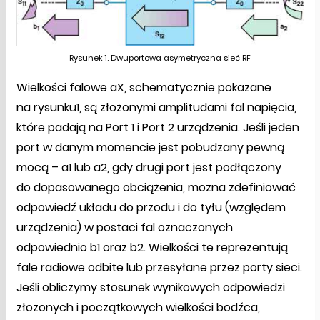
Rysunek 1. Dwuportowa asymetryczna sieć RF
Wielkości falowe aX, schematycznie pokazane
na rysunku1, są złożonymi amplitudami fal napięcia,
które padają na Port 1 i Port 2 urządzenia. Jeśli jeden
port w danym momencie jest pobudzany pewną
mocą – a1 lub a2, gdy drugi port jest podłączony
do dopasowanego obciążenia, można zdefiniować
odpowiedź układu do przodu i do tyłu (względem
urządzenia) w postaci fal oznaczonych
odpowiednio b1 oraz b2. Wielkości te reprezentują
fale radiowe odbite lub przesyłane przez porty sieci.
Jeśli obliczymy stosunek wynikowych odpowiedzi
złożonych i początkowych wielkości bodźca,