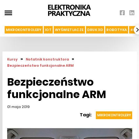
MIKROKONTROLERY
IOT
WYŚWIETLACZE
DRUK 3D
ROBOTYKA
4G I
»
»
Kursy
Notatnik konstruktora
Bezpieczeństwo funkcjonalne ARM
Bezpieczeństwo
funkcjonalne ARM
01 maja 2019
Tagi:
MIKROKONTROLERY