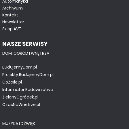
Automatyka
Archiwum
Kontakt
Newsletter
Sklep AVT
NASZE SERWISY
DOM, OGRÓD I WNĘTRZA
BudujemyDom.pl
Projekty.BudujemyDom.pl
CoZaIle.pl
Informator Budownictwa
ZielonyOgródek.pl
CzasNaWnetrze.pl
MUZYKA I DŹWIĘK