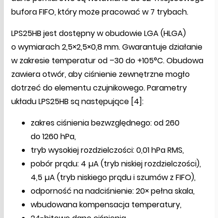
bufora FIFO, który może pracować w 7 trybach.
LPS25HB jest dostępny w obudowie LGA (HLGA)
o wymiarach 2,5×2,5×0,8 mm. Gwarantuje działanie
w zakresie temperatur od –30 do +105°C. Obudowa
zawiera otwór, aby ciśnienie zewnętrzne mogło
dotrzeć do elementu czujnikowego. Parametry
układu LPS25HB są następujące [4]:
zakres ciśnienia bezwzględnego: od 260
do 1260 hPa,
tryb wysokiej rozdzielczości: 0,01 hPa RMS,
pobór prądu: 4 µA (tryb niskiej rozdzielczości),
4,5 µA (tryb niskiego prądu i szumów z FIFO),
odporność na nadciśnienie: 20× pełna skala,
wbudowana kompensacja temperatury,