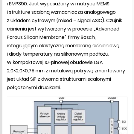
i BMP390. Jest wyposażony w matrycę MEMS
i strukturę scaloną wzmacniacza analogowego
z układem cyfrowym (mixed – signal ASIC). Czujnik
ciśnienia jest wytwarzany w procesie „Advanced
Porous Silicon Membrane” firmy Bosch,
integrującym elastyczną membranę ciśnieniową
i diody temperatury na silikonowym podłożu.
W kompaktowej 10-pinowej obudowie LGA
2,0×2,0×0,75 mm z metalową pokrywą zmontowany
jest układ SiP z dwoma strukturami scalonymi
połączonymi drucikami.