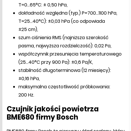
T=0...65°C: ± 0,50 hPa,
dokładność względna (typ.) P=700...1100 hPa,
T=25…40°C): ±0,03 hPa (co odpowiada
±25 cm),
szum ciśnienia RMS (najniższa szerokość
pasma, najwyższa rozdzielczość): 0,02 Pa,
współczynnik przesunięcia temperaturowego
(25...40°C przy 900 Pa): ±0,6 Pa/K,
stabilność długoterminowa (12 miesięcy):
±0,16 hPa,
maksymalna częstotliwość próbkowania:
200 Hz.
Czujnik jakości powietrza
BME680 firmy Bosch