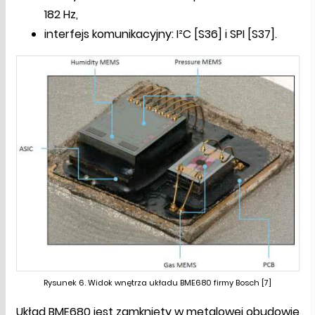
182 Hz,
interfejs komunikacyjny: I²C [S36] i SPI [S37].
Rysunek 6. Widok wnętrza układu BME680 firmy Bosch [7]
Układ BME680 jest zamknięty w metalowej obudowie