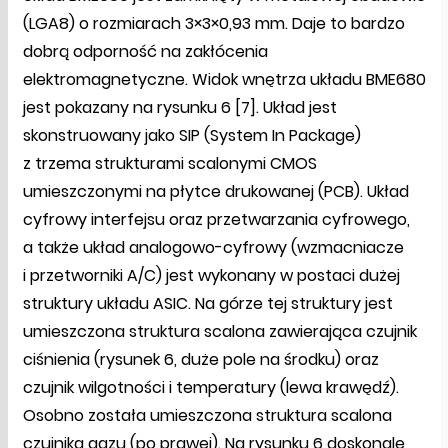
(LGA8) o rozmiarach 3×3×0,93 mm. Daje to bardzo
dobrą odporność na zakłócenia
elektromagnetyczne. Widok wnętrza układu BME680
jest pokazany na rysunku 6 [7]. Układ jest
skonstruowany jako SIP (System In Package)
z trzema strukturami scalonymi CMOS
umieszczonymi na płytce drukowanej (PCB). Układ
cyfrowy interfejsu oraz przetwarzania cyfrowego,
a także układ analogowo-cyfrowy (wzmacniacze
i przetworniki A/C) jest wykonany w postaci dużej
struktury układu ASIC. Na górze tej struktury jest
umieszczona struktura scalona zawierająca czujnik
ciśnienia (rysunek 6, duże pole na środku) oraz
czujnik wilgotności i temperatury (lewa krawędź).
Osobno została umieszczona struktura scalona
czujnika gazu (po prawej). Na rysunku 6 doskonale