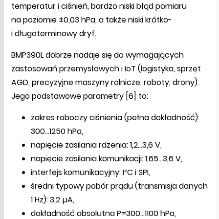
temperatur i ciśnień, bardzo niski błąd pomiaru
na poziomie ±0,03 hPa, a także niski krótko-
i długoterminowy dryf.
BMP390L dobrze nadaje się do wymagających
zastosowań przemysłowych i IoT (logistyka, sprzęt
AGD, precyzyjne maszyny rolnicze, roboty, drony).
Jego podstawowe parametry [6] to:
zakres roboczy ciśnienia (pełna dokładność):
300…1250 hPa,
napięcie zasilania rdzenia: 1,2...3,6 V,
napięcie zasilania komunikacji: 1,65...3,6 V,
interfejs komunikacyjny: I²C i SPI,
średni typowy pobór prądu (transmisja danych
1 Hz): 3,2 µA,
dokładność absolutna P=300...1100 hPa,