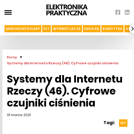
MIKROKONTROLERY
IOT
WYŚWIETLACZE
DRUK 3D
ROBOTYKA
4G I
»
Kursy
Systemy dla Internetu Rzeczy (46). Cyfrowe czujniki ciśnienia
Systemy dla Internetu
Rzeczy (46). Cyfrowe
czujniki ciśnienia
01 marca 2021
Tagi:
IOT