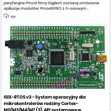
peryferyjne Pmod firmy Digilent zostaną omówione
aplikacje modułów: PmodGYRO z 3-osiowym...
PDF
ISIX-RTOS v3 - System operacyjny dla
mikrokontrolerów rodziny Cortex-
M0/M3/M4/M7 (3). API systemowe w