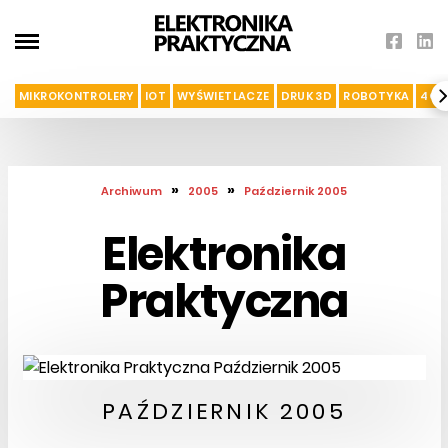
MIKROKONTROLERY
IOT
WYŚWIETLACZE
DRUK 3D
ROBOTYKA
4G I
»
»
Archiwum
2005
Październik 2005
Elektronika
Praktyczna
PAŹDZIERNIK 2005