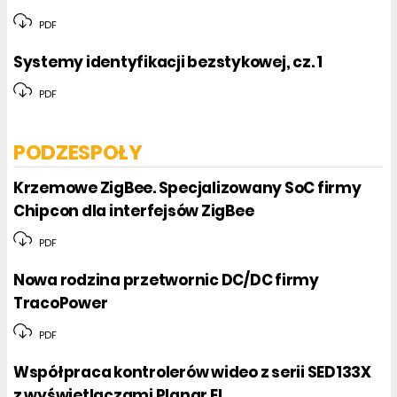
PDF
Systemy identyfikacji bezstykowej, cz. 1
PDF
PODZESPOŁY
Krzemowe ZigBee. Specjalizowany SoC firmy
Chipcon dla interfejsów ZigBee
PDF
Nowa rodzina przetwornic DC/DC firmy
TracoPower
PDF
Współpraca kontrolerów wideo z serii SED133X
z wyświetlaczami Planar EL