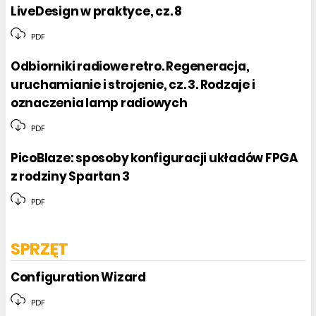
LiveDesign w praktyce, cz. 8
PDF
Odbiorniki radiowe retro. Regeneracja,
uruchamianie i strojenie, cz. 3. Rodzaje i
oznaczenia lamp radiowych
PDF
PicoBlaze: sposoby konfiguracji układów FPGA
z rodziny Spartan 3
PDF
SPRZĘT
Configuration Wizard
PDF