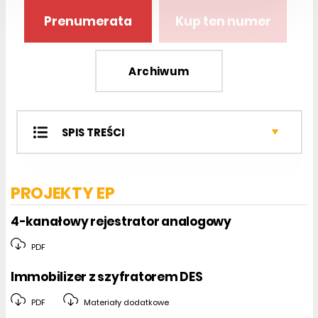
Prenumerata
Kup ten numer
Archiwum
SPIS TREŚCI
Projekty EP
Miniprojekty
PROJEKTY EP
Projekty czytelników
Notatnik konstruktora
4-kanałowy rejestrator analogowy
Kursy
PDF
Sprzęt
Podzespoły
Immobilizer z szyfratorem DES
Analog Center
PDF
Materiały dodatkowe