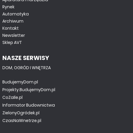
Rynek
Automatyka
Archiwum
Kontakt
Newsletter
Sklep AVT
NASZE SERWISY
DOM, OGRÓD I WNĘTRZA
BudujemyDom.pl
Projekty.BudujemyDom.pl
CoZaIle.pl
Informator Budownictwa
ZielonyOgródek.pl
CzasNaWnetrze.pl