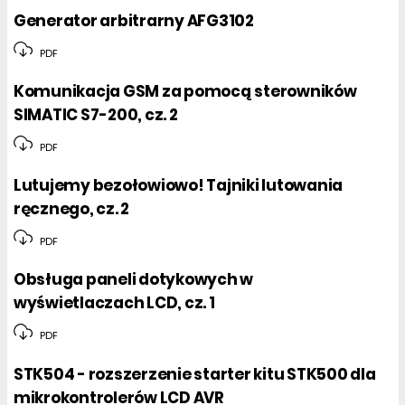
Generator arbitrarny AFG3102
PDF
Komunikacja GSM za pomocą sterowników
SIMATIC S7-200, cz. 2
PDF
Lutujemy bezołowiowo! Tajniki lutowania
ręcznego, cz. 2
PDF
Obsługa paneli dotykowych w
wyświetlaczach LCD, cz. 1
PDF
STK504 - rozszerzenie starter kitu STK500 dla
mikrokontrolerów LCD AVR