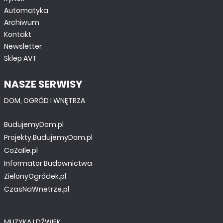
Automatyka
Archiwum
Kontakt
Newsletter
Sklep AVT
NASZE SERWISY
DOM, OGRÓD I WNĘTRZA
BudujemyDom.pl
Projekty.BudujemyDom.pl
CoZaIle.pl
Informator Budownictwa
ZielonyOgródek.pl
CzasNaWnetrze.pl
MUZYKA I DŹWIĘK