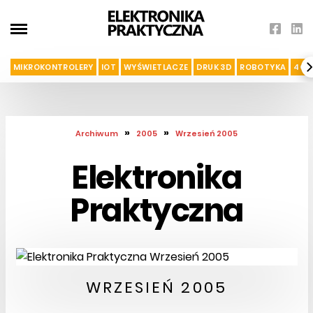
MIKROKONTROLERY
IOT
WYŚWIETLACZE
DRUK 3D
ROBOTYKA
4G I
»
»
Archiwum
2005
Wrzesień 2005
Elektronika
Praktyczna
WRZESIEŃ 2005