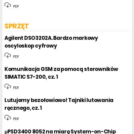
PDF
SPRZĘT
Agilent DSO3202A. Bardzo markowy
oscyloskop cyfrowy
PDF
Komunikacja GSM za pomocą sterowników
SIMATIC S7-200, cz. 1
PDF
Lutujemy bezołowiowo! Tajniki lutowania
ręcznego, cz. 1
PDF
μPSD3400 8052 na miarę System-on-Chip