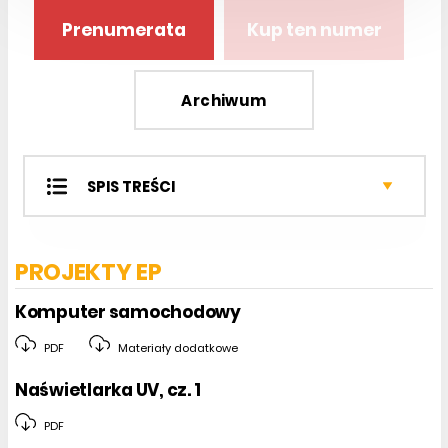
Prenumerata
Kup ten numer
Archiwum
SPIS TREŚCI
Projekty EP
Miniprojekty
PROJEKTY EP
Projekty czytelników
Notatnik konstruktora
Komputer samochodowy
Kursy
PDF
Materiały dodatkowe
Sprzęt
Podzespoły
Naświetlarka UV, cz. 1
Analog Center
PDF