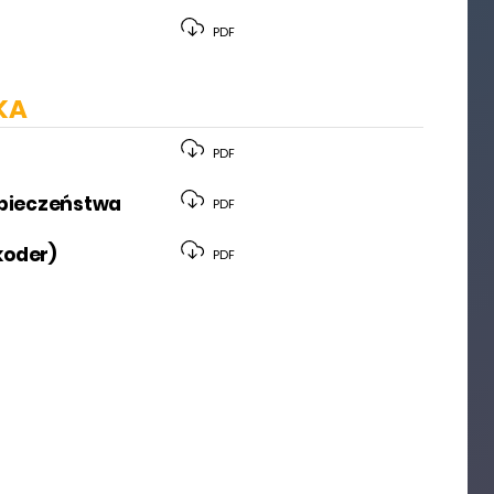
PDF
KA
PDF
zpieczeństwa
PDF
koder)
PDF