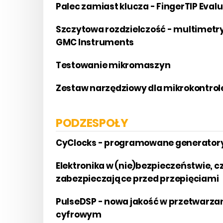
Palec zamiast klucza - FingerTIP Evalu
Szczytowa rozdzielczość - multimetry
GMC Instruments
Testowanie mikromaszyn
Zestaw narzędziowy dla mikrokontrole
PODZESPOŁY
CyClocks - programowane generator
Elektronika w (nie)bezpieczeństwie, cz
zabezpieczające przed przepięciami
PulseDSP - nowa jakość w przetwarza
cyfrowym