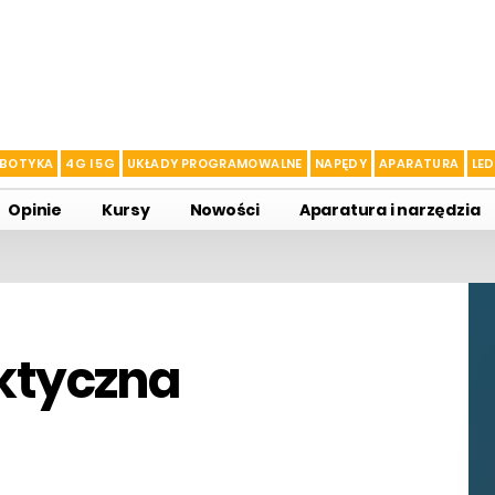
BOTYKA
4G I 5G
UKŁADY PROGRAMOWALNE
NAPĘDY
APARATURA
LED
Opinie
Kursy
Nowości
Aparatura i narzędzia
aktyczna