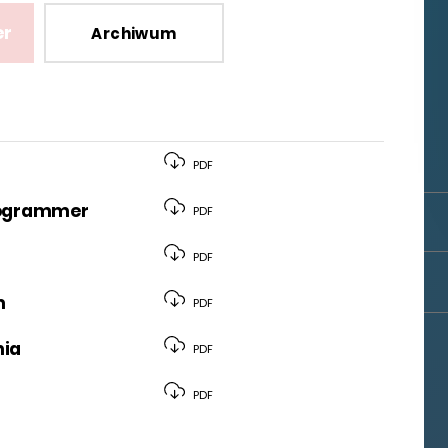
er
Archiwum
PDF
rogrammer
PDF
PDF
m
PDF
nia
PDF
PDF