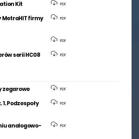
ation Kit
PDF
 MetraHIT firmy
PDF
PDF
rów serii HC08
PDF
y zegarowe
PDF
. 1. Podzespoły
PDF
niu analogowo-
PDF