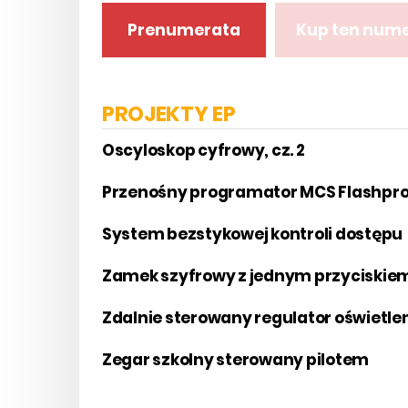
Prenumerata
Kup ten num
PROJEKTY EP
Oscyloskop cyfrowy, cz. 2
Przenośny programator MCS Flashp
System bezstykowej kontroli dostępu
Zamek szyfrowy z jednym przyciskie
Zdalnie sterowany regulator oświetle
Zegar szkolny sterowany pilotem