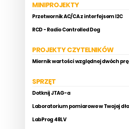
MINIPROJEKTY
Przetwornik AC/CA z interfejsem I2C
RCD - Radio Controlled Dog
PROJEKTY CZYTELNIKÓW
Miernik wartości względnej dwóch pr
SPRZĘT
Dotknij JTAG-a
Laboratorium pomiarowe w Twojej dło
LabProg 48LV