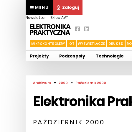
Zaloguj
MENU
Newsletter
Sklep AVT
MIKROKONTROLERY
IOT
WYŚWIETLACZE
DRUK 3D
RO
Projekty
Podzespoły
Technologie
»
»
Archiwum
2000
Październik 2000
Elektronika Pr
PAŹDZIERNIK 2000