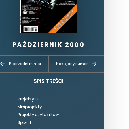
PAŹDZIERNIK 2000
Kup ten
Prenumerata
Poprzedni numer
Następny numer
numer
SPIS TREŚCI
Projekty EP
Miniprojekty
Projekty czytelników
Sprzęt