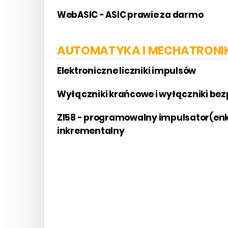
WebASIC - ASIC prawie za darmo
AUTOMATYKA I MECHATRONI
Elektroniczne liczniki impulsów
Wyłączniki krańcowe i wyłączniki be
ZI58 - programowalny impulsator(en
inkrementalny