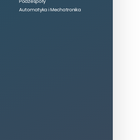
Podzespoły
Automatyka i Mechatronika