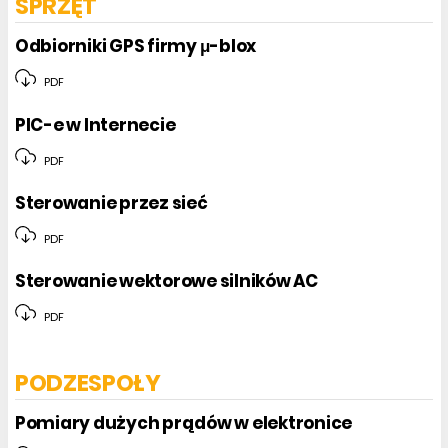
SPRZĘT
Odbiorniki GPS firmy μ-blox
PDF
PIC-e w Internecie
PDF
Sterowanie przez sieć
PDF
Sterowanie wektorowe silników AC
PDF
PODZESPOŁY
Pomiary dużych prądów w elektronice