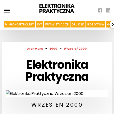
MIKROKONTROLERY
IOT
WYŚWIETLACZE
DRUK 3D
ROBOTYKA
4G I
»
»
Archiwum
2000
Wrzesień 2000
Elektronika
Praktyczna
WRZESIEŃ 2000