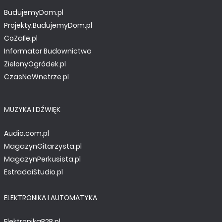
BudujemyDom.pl
Projekty.BudujemyDom.pl
CoZaIle.pl
Informator Budownictwa
ZielonyOgródek.pl
CzasNaWnetrze.pl
MUZYKA I DŹWIĘK
Audio.com.pl
MagazynGitarzysta.pl
MagazynPerkusista.pl
EstradaiStudio.pl
ELEKTRONIKA I AUTOMATYKA
ElektronikaB2B.pl