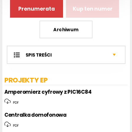
Prenumerata
Kup ten numer
Archiwum
SPIS TREŚCI
Projekty EP
Miniprojekty
PROJEKTY EP
Projekty czytelników
Sprzęt
Amperomierz cyfrowy z PIC16C84
Podzespoły
PDF
Automatyka i Mechatronika
Programy
Centralka domofonowa
PDF