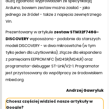
dużą zgodność wyprowadzeń ze specyfikacją
Arduino, bowiem zestaw można zasilać - jako
jednego ze źródeł - także z napięcia zewnętrznego
Vin.
Prezentowany w artykule
zestaw STM32F746G-
DISCOVERY
wyposażono - podobnie do starszych
modeli DISCOVERY - w dwa mikroswitche (w tym
tylko jeden dla użytkownika), złącze dla ekspandera
z pamięciami EEPROM NFC (M24SR/M24LR) oraz
programator-debugger ST-Link/V2-1. Programator
jest przystosowany do współpracy ze środowiskiem
mbed.org.
Andrzej Gawryluk
Chcesz częściej widzieć nasze artykuły w
Google?