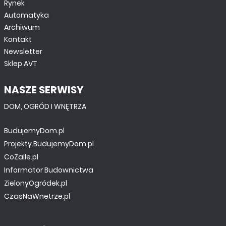
Rynek
Automatyka
Archiwum
Kontakt
Newsletter
Sklep AVT
NASZE SERWISY
DOM, OGRÓD I WNĘTRZA
BudujemyDom.pl
Projekty.BudujemyDom.pl
CoZaIle.pl
Informator Budownictwa
ZielonyOgródek.pl
CzasNaWnetrze.pl