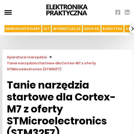
MIKROKONTROLERY
IOT
WYŚWIETLACZE
DRUK 3D
ROBOTYKA
4G I
»
Aparatura i narzędzia
Tanie narzędzia startowe dla Cortex-M7 z oferty
STMicroelectronics (STM32F7)
Tanie narzędzia
startowe dla Cortex-
M7 z oferty
STMicroelectronics
(STM32F7)