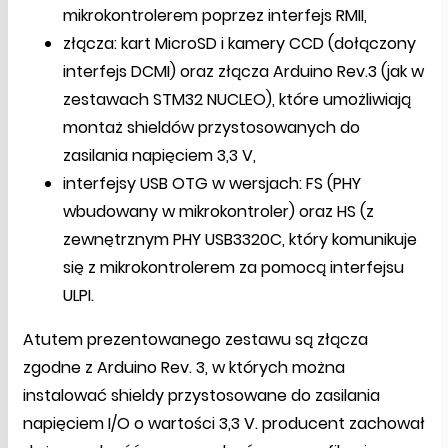
mikrokontrolerem poprzez interfejs RMII,
złącza: kart MicroSD i kamery CCD (dołączony
interfejs DCMI) oraz złącza Arduino Rev.3 (jak w
zestawach STM32 NUCLEO), które umożliwiają
montaż shieldów przystosowanych do
zasilania napięciem 3,3 V,
interfejsy USB OTG w wersjach: FS (PHY
wbudowany w mikrokontroler) oraz HS (z
zewnętrznym PHY USB3320C, który komunikuje
się z mikrokontrolerem za pomocą interfejsu
ULPI.
Atutem prezentowanego zestawu są złącza
zgodne z Arduino Rev. 3, w których można
instalować shieldy przystosowane do zasilania
napięciem I/O o wartości 3,3 V. producent zachował