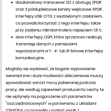
dwukanałowy transceiver I2S z obsługą SPDIF
oraz 3 półdupleksowe kanały wejściowe SPDIF,
interfejsy USB-OTG z wydzielonym zasilaniem,
co pozwala korzystać z tego interfejsu także
przy zasilaniu mikrokontrolera napięciem 1,8 V,
dwa interfejsy QSPI, które sprzętowo realizują
transmisję danych z pamięciami
wyposażonymi w 1-, 4- lub 8-bitowe interfejsy
komunikacyjne.
Mogłoby się wydawać, że bogate wyposażenie
wewnętrzne i duże możliwości obliczeniowe muszą
spowodować wzrost mocy pobieranej podczas
pracy, ale według zapewnień producenta cechy te
nie wpłynęły na pogorszenie ich parametrów
"oszczędnościowych" w porównaniu z układami
STM32F4, co pozwoliło uzyskać wynik 7