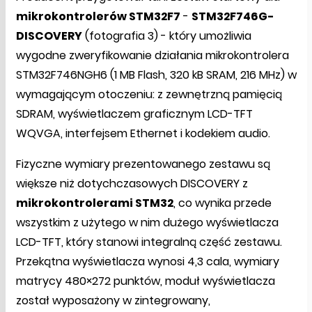
mikrokontrolerów STM32F7
-
STM32F746G-
DISCOVERY
(fotografia 3) - który umożliwia
wygodne zweryfikowanie działania mikrokontrolera
STM32F746NGH6 (1 MB Flash, 320 kB SRAM, 216 MHz) w
wymagającym otoczeniu: z zewnętrzną pamięcią
SDRAM, wyświetlaczem graficznym LCD-TFT
WQVGA, interfejsem Ethernet i kodekiem audio.
Fizyczne wymiary prezentowanego zestawu są
większe niż dotychczasowych DISCOVERY z
mikrokontrolerami STM32
, co wynika przede
wszystkim z użytego w nim dużego wyświetlacza
LCD-TFT, który stanowi integralną część zestawu.
Przekątna wyświetlacza wynosi 4,3 cala, wymiary
matrycy 480×272 punktów, moduł wyświetlacza
został wyposażony w zintegrowany,