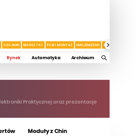
CZUJNIKI
WARSZTAT
PCB I MONTAŻ
EMC/EMI/ESD
ZASILANIE I AKU
Rynek
Automatyka
Archiwum
ktroniki Praktycznej oraz prezentacje
pertów
Moduły z Chin