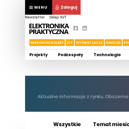
Zaloguj
MENU
Newsletter
Sklep AVT
MIKROKONTROLERY
IOT
WYŚWIETLACZE
DRUK 3D
RO
Projekty
Podzespoły
Technologie
Aktualne informacje z rynku. Obszern
Wszystkie
Temat miesi