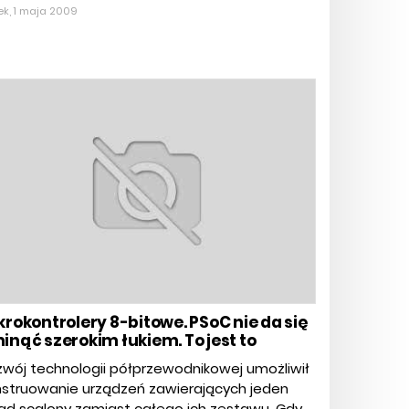
ek, 1 maja 2009
krokontrolery 8-bitowe. PSoC nie da się
inąć szerokim łukiem. To jest to
wój technologii półprzewodnikowej umożliwił
nstruowanie urządzeń zawierających jeden
ad scalony zamiast całego ich zestawu. Gdy