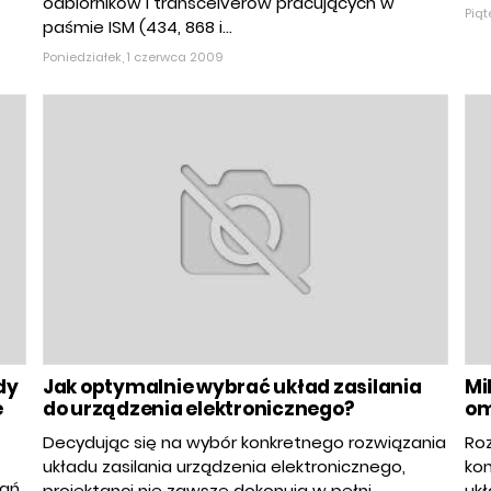
odbiorników i transceiverów pracujących w
Piąt
paśmie ISM (434, 868 i...
Poniedziałek, 1 czerwca 2009
dy
Jak optymalnie wybrać układ zasilania
Mi
e
do urządzenia elektronicznego?
om
Decydując się na wybór konkretnego rozwiązania
Roz
układu zasilania urządzenia elektronicznego,
ko
zań
projektanci nie zawsze dokonują w pełni
ukł