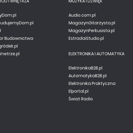
RÓD I WNĘTRZA
MUZYKA I DŹWIĘK
yDom.pl
Audio.com.pl
.BudujemyDom.pl
MagazynGitarzysta.pl
l
MagazynPerkusista.pl
or Budownictwa
EstradaiStudio.pl
gródek.pl
netrze.pl
ELEKTRONIKA I AUTOMATYKA
ElektronikaB2B.pl
AutomatykaB2B.pl
Elektronika Praktyczna
Elportal.pl
Świat Radio