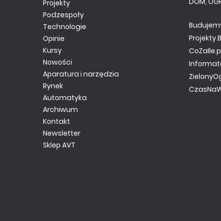
DOM, OG
Projekty
Podzespoły
Budujem
Technologie
Projekty
Opinie
Kursy
CoZaIle.p
Nowości
Informat
Aparatura i narzędzia
ZielonyO
Rynek
CzasNaW
Automatyka
Archiwum
Kontakt
Newsletter
Sklep AVT