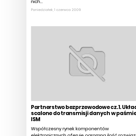
nich...
Poniedziałek, 1 czerwca 2009
Partnerstwo bezprzewodowe cz.1. Ukła
scalone do transmisji danych w paśmi
ISM
Współczesny rynek komponentów
elektronicznych oferuje ogromną ilość rozwią