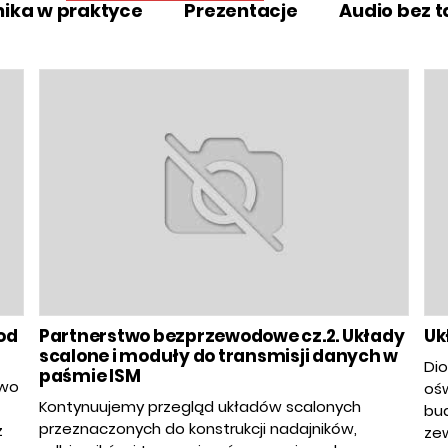
nika w praktyce
Prezentacje
Audio bez 
od
Partnerstwo bezprzewodowe cz.2. Układy
Uk
scalone i moduły do transmisji danych w
Dio
paśmie ISM
owo
ośw
Kontynuujemy przegląd układów scalonych
bud
przeznaczonych do konstrukcji nadajników,
z
zew