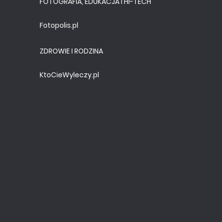
FOTOGRAFIA, EDUKACJA I HI-TECH
Fotopolis.pl
ZDROWIE I RODZINA
KtoCieWyleczy.pl