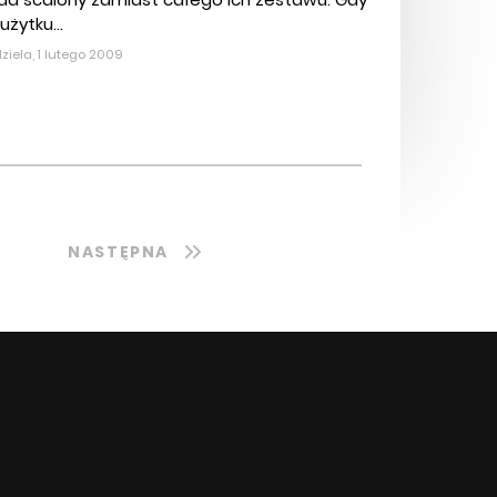
użytku...
ziela, 1 lutego 2009
NASTĘPNA