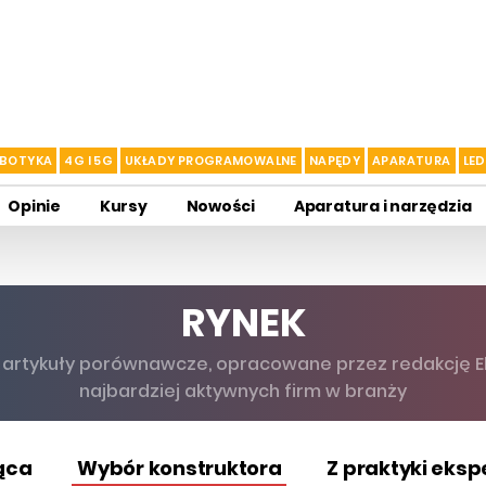
BOTYKA
4G I 5G
UKŁADY PROGRAMOWALNE
NAPĘDY
APARATURA
LED
Opinie
Kursy
Nowości
Aparatura i narzędzia
RYNEK
e artykuły porównawcze, opracowane przez redakcję Ele
najbardziej aktywnych firm w branży
ąca
Wybór konstruktora
Z praktyki eks