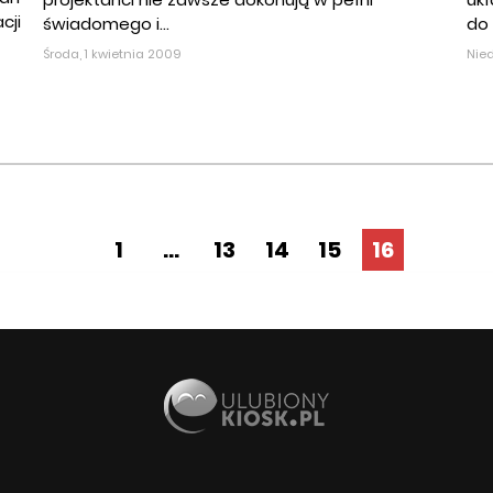
cji
świadomego i...
do 
Środa, 1 kwietnia 2009
Nied
1
...
13
14
15
16