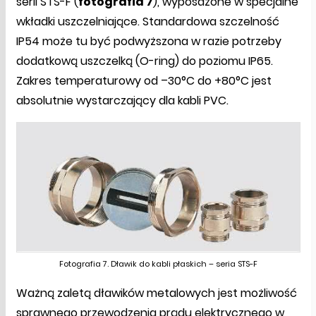
serii STS-F (
fotografia 7
), wyposażone w specjalne
wkładki uszczelniające. Standardowa szczelność
IP54 może tu być podwyższona w razie potrzeby
dodatkową uszczelką (O-ring) do poziomu IP65.
Zakres temperaturowy od –30°C do +80°C jest
absolutnie wystarczający dla kabli PVC.
Fotografia 7. Dławik do kabli płaskich – seria STS-F
Ważną zaletą dławików metalowych jest możliwość
sprawnego przewodzenia prądu elektrycznego w