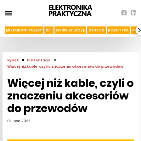
MIKROKONTROLERY
IOT
WYŚWIETLACZE
DRUK 3D
ROBOTYKA
4G I
»
»
Rynek
Prezentacje
Więcej niż kable, czyli o znaczeniu akcesoriów do przewodów
Więcej niż kable, czyli o
znaczeniu akcesoriów
do przewodów
01 lipca 2025