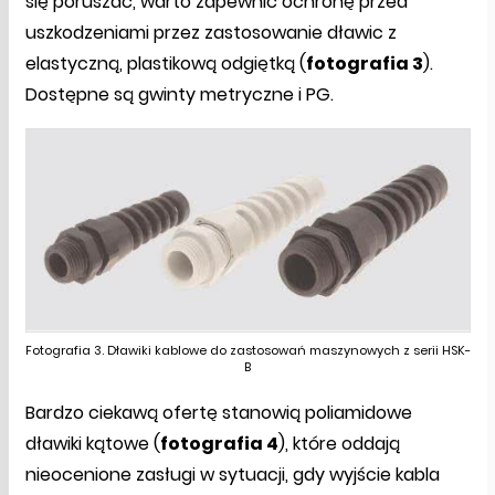
się poruszać, warto zapewnić ochronę przed
uszkodzeniami przez zastosowanie dławic z
elastyczną, plastikową odgiętką (
fotografia 3
).
Dostępne są gwinty metryczne i PG.
Fotografia 3. Dławiki kablowe do zastosowań maszynowych z serii HSK-
B
Bardzo ciekawą ofertę stanowią poliamidowe
dławiki kątowe (
fotografia 4
), które oddają
nieocenione zasługi w sytuacji, gdy wyjście kabla