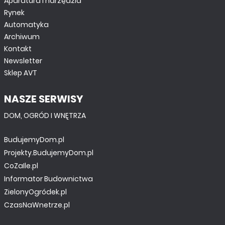
Aparatura i narzędzia
Rynek
Automatyka
Archiwum
Kontakt
Newsletter
Sklep AVT
NASZE SERWISY
DOM, OGRÓD I WNĘTRZA
BudujemyDom.pl
Projekty.BudujemyDom.pl
CoZaIle.pl
Informator Budownictwa
ZielonyOgródek.pl
CzasNaWnetrze.pl