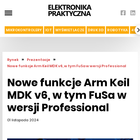
MIKROKONTROLERY
IOT
WYŚWIETLACZE
DRUK 3D
ROBOTYKA
4G I
»
»
Rynek
Prezentacje
Nowe funkcje Arm Keil MDK v6, w tym FuSa w wersji Professional
Nowe funkcje Arm Keil
MDK v6, w tym FuSa w
wersji Professional
01 listopada 2024