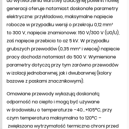
do wytworzenia warstwy izolacyjnej polwinit nowej
generacji oferuje natomiast doskonałe parametry
elektryczne: przykładowo, maksymalne napięcie
robocze w przypadku wersji o przekroju 0,12 mm²
to 300 V, napięcie znamionowe: 150 V/300 V (U0/U),
zaś napięcie przebicia to aż 5 kV. W przypadku
grubszych przewodów (0,35 mm² i więcej) napięcie
pracy dochodzi natomiast do 500 V. Wymienione
parametry dotyczą przy tym zarówno przewodów
w izolacji jednobarwnej, jak i dwubarwnej (kolory
bazowe z paskami znacznikowymi).
Omawiane przewody wykazują doskonałą
odporność na ciepło i mogą być używane
w środowisku o temperaturze –40...+105°C, przy
czym temperatura maksymalna to 120°C –
zwiększona wytrzymałość termiczna chroni przed