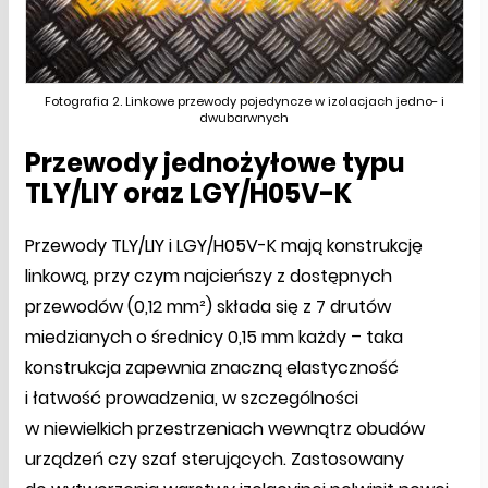
Fotografia 2. Linkowe przewody pojedyncze w izolacjach jedno- i
dwubarwnych
Przewody jednożyłowe typu
TLY/LIY oraz LGY/H05V-K
Przewody TLY/LIY i LGY/H05V-K mają konstrukcję
linkową, przy czym najcieńszy z dostępnych
przewodów (0,12 mm²) składa się z 7 drutów
miedzianych o średnicy 0,15 mm każdy – taka
konstrukcja zapewnia znaczną elastyczność
i łatwość prowadzenia, w szczególności
w niewielkich przestrzeniach wewnątrz obudów
urządzeń czy szaf sterujących. Zastosowany