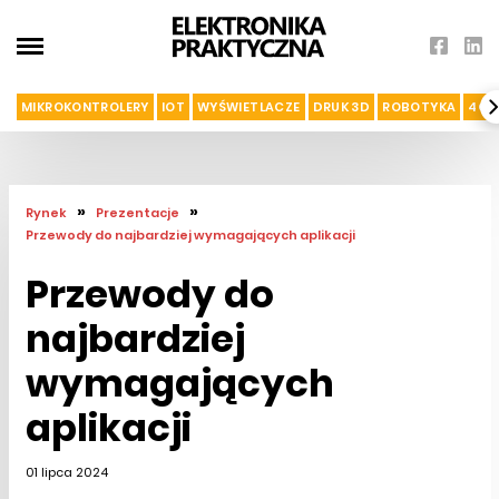
MIKROKONTROLERY
IOT
WYŚWIETLACZE
DRUK 3D
ROBOTYKA
4G I
»
»
Rynek
Prezentacje
Przewody do najbardziej wymagających aplikacji
Przewody do
najbardziej
wymagających
aplikacji
01 lipca 2024