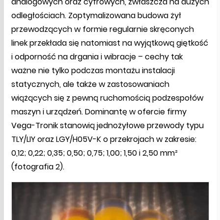
analogowych oraz cyfrowych, zwłaszcza na dużych
odległościach. Zoptymalizowana budowa żył
przewodzących w formie regularnie skręconych
linek przekłada się natomiast na wyjątkową giętkość
i odporność na drgania i wibracje – cechy tak
ważne nie tylko podczas montażu instalacji
statycznych, ale także w zastosowaniach
wiążących się z pewną ruchomością podzespołów
maszyn i urządzeń. Dominantę w ofercie firmy
Vega-Tronik stanowią jednożyłowe przewody typu
TLY/LIY oraz LGY/H05V-K o przekrojach w zakresie:
0,12; 0,22; 0,35; 0,50; 0,75; 1,00; 1,50 i 2,50 mm²
(fotografia 2).