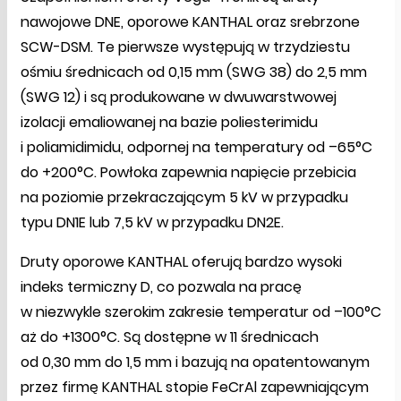
nawojowe DNE, oporowe KANTHAL oraz srebrzone
SCW-DSM. Te pierwsze występują w trzydziestu
ośmiu średnicach od 0,15 mm (SWG 38) do 2,5 mm
(SWG 12) i są produkowane w dwuwarstwowej
izolacji emaliowanej na bazie poliesterimidu
i poliamidimidu, odpornej na temperatury od –65°C
do +200°C. Powłoka zapewnia napięcie przebicia
na poziomie przekraczającym 5 kV w przypadku
typu DN1E lub 7,5 kV w przypadku DN2E.
Druty oporowe KANTHAL oferują bardzo wysoki
indeks termiczny D, co pozwala na pracę
w niezwykle szerokim zakresie temperatur od –100°C
aż do +1300°C. Są dostępne w 11 średnicach
od 0,30 mm do 1,5 mm i bazują na opatentowanym
przez firmę KANTHAL stopie FeCrAl zapewniającym