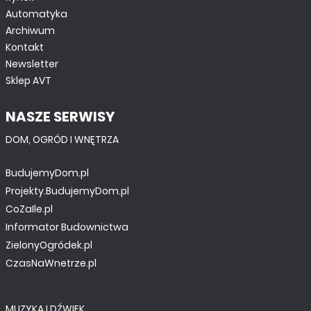
Automatyka
Archiwum
Kontakt
Newsletter
Sklep AVT
NASZE SERWISY
DOM, OGRÓD I WNĘTRZA
BudujemyDom.pl
Projekty.BudujemyDom.pl
CoZaIle.pl
Informator Budownictwa
ZielonyOgródek.pl
CzasNaWnetrze.pl
MUZYKA I DŹWIĘK