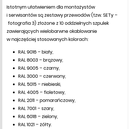
Istotnym ułatwieniem dla montażystów
i serwisantów są zestawy przewodów (tzw. SETy –
fotografia 3) złożone z 10 oddzielnych szpulek
zawierających wielobarwne okablowanie
w najczęściej stosowanych kolorach:
RAL 9016 – biały,
RAL 8003 – brązowy,
RAL 9005 – czarny,
RAL 3000 – czerwony,
RAL 5015 – niebieski,
RAL 4005 – fioletowy,
RAL 2011 – pomarańczowy,
RAL 7001 – szary,
RAL 6018 – zielony,
RAL 1021 – żółty.