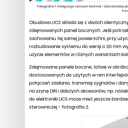
Fotografia 1. Integracja różnych technik i standardów
fun
Obudowa UCS składa się z dwóch identycz
zdejmowanych paneli bocznych. Jeśli potrze
zachowaniu tej samej powierzchni, przy uży
rozbudowanie systemu do wersji o 20 mm wyżs
użycie elementów w różnych wariantach kol
Zdejmowane panele boczne, łatwe w obróbce,
dostosowanych do użytych w nim interfejs
połączeń zasilania, transmisji sygnałów i da
na szynę DIN i dalszych akcesoriów, np. nó
do elektroniki UCS może mieć jeszcze bardzi
sterowniczej - fotografia 2.