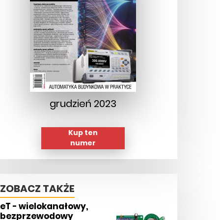
grudzień 2023
Kup ten
numer
ZOBACZ TAKŻE
eT - wielokanałowy,
bezprzewodowy