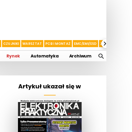
CZUJNIKI
WARSZTAT
PCB I MONTAŻ
EMC/EMI/ESD
ZASILANIE I AKU
Rynek
Automatyka
Archiwum
Artykuł ukazał się w