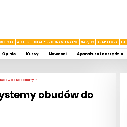
BOTYKA
4G I 5G
UKŁADY PROGRAMOWALNE
NAPĘDY
APARATURA
LED
Opinie
Kursy
Nowości
Aparatura i narzędzia
udów do Raspberry Pi
systemy obudów do