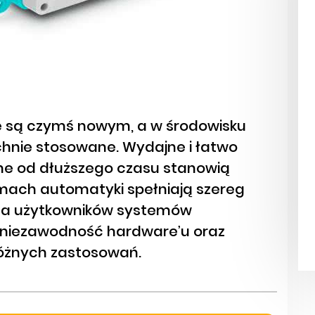
e są czymś nowym, a w środowisku
nie stosowane. Wydajne i łatwo
 od dłuższego czasu stanowią
emach automatyki spełniają szereg
. Dla użytkowników systemów
 niezawodność hardware’u oraz
różnych zastosowań.