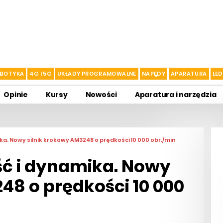
BOTYKA
4G I 5G
UKŁADY PROGRAMOWALNE
NAPĘDY
APARATURA
LED
Opinie
Kursy
Nowości
Aparatura i narzędzia
a. Nowy silnik krokowy AM3248 o prędkości 10 000 obr./min
ć i dynamika. Nowy
48 o prędkości 10 000