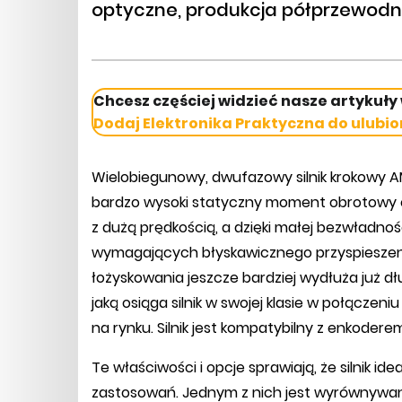
optyczne, produkcja półprzewodni
Chcesz częściej widzieć nasze artykuły
Dodaj Elektronika Praktyczna do ulubio
Wielobiegunowy, dwufazowy silnik krokowy 
bardzo wysoki statyczny moment obrotowy o
z dużą prędkością, a dzięki małej bezwładn
wymagających błyskawicznego przyspieszenia
łożyskowania jeszcze bardziej wydłuża już dłu
jaką osiąga silnik w swojej klasie w połączen
na rynku. Silnik jest kompatybilny z enkode
Te właściwości i opcje sprawiają, że silnik 
zastosowań. Jednym z nich jest wyrównywanie