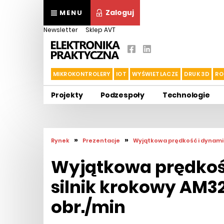
Zaloguj
MENU
Newsletter
Sklep AVT
MIKROKONTROLERY
IOT
WYŚWIETLACZE
DRUK 3D
RO
Projekty
Podzespoły
Technologie
»
»
Rynek
Prezentacje
Wyjątkowa prędkość i dynamik
Wyjątkowa prędkoś
silnik krokowy AM32
obr./min