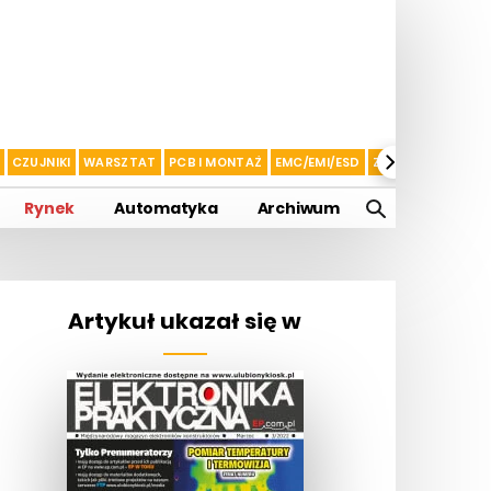
CZUJNIKI
WARSZTAT
PCB I MONTAŻ
EMC/EMI/ESD
ZASILANIE I AKU
Rynek
Automatyka
Archiwum
Artykuł ukazał się w