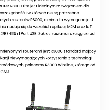
outer R3000 Lite jest idealnym rozwiązaniem dla
na oszczędność i w których nie są potrzebne
tałych routerów R3000, a mimo to wymagana jest
ie nadaje się do wszelkich aplikacji M2M oraz IoT.
2/RS485 i 1 Port USB. Zakres zasilania rozciąg się od
mienionymi routerami jest R3000 standard mający
likacji niewymagających korzystania z technologii
komórkowych, polecamy R3000 Wireline, którego od
 GSM.