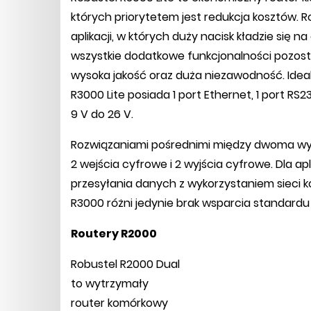
których priorytetem jest redukcja kosztów. R
aplikacji, w których duży nacisk kładzie się 
wszystkie dodatkowe funkcjonalności pozos
wysoka jakość oraz duża niezawodność. Idealn
R3000 Lite posiada 1 port Ethernet, 1 port RS23
9 V do 26 V.
Rozwiązaniami pośrednimi między dwoma wy
2 wejścia cyfrowe i 2 wyjścia cyfrowe. Dla ap
przesyłania danych z wykorzystaniem sieci 
R3000 różni jedynie brak wsparcia standardu
Routery R2000
Robustel R2000 Dual
to wytrzymały
router komórkowy