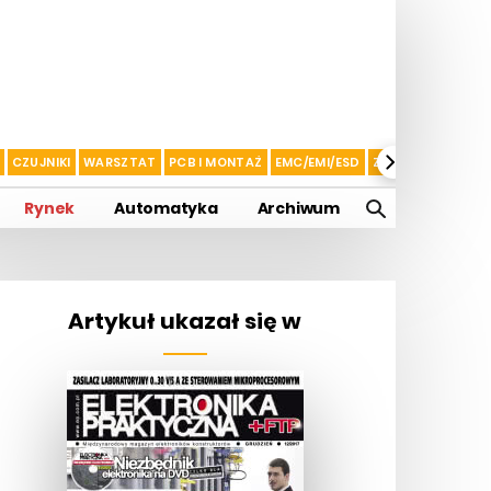
CZUJNIKI
WARSZTAT
PCB I MONTAŻ
EMC/EMI/ESD
ZASILANIE I AKU
Rynek
Automatyka
Archiwum
Artykuł ukazał się w