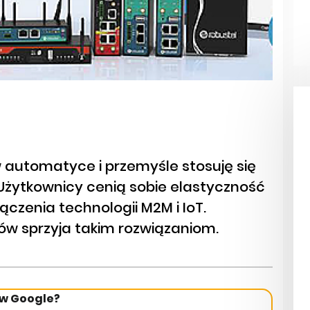
w automatyce i przemyśle stosuję się
żytkownicy cenią sobie elastyczność
ączenia technologii M2M i IoT.
w sprzyja takim rozwiązaniom.
 w Google?