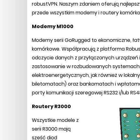
robustVPN. Naszym zdaniem oferują najlepszy
przede wszystkim modemy i routery komórk
Modemy M1000
Modemy serii GoRugged to ekonomiczne, ł
komórkowe. Współpracują z platforma Robus
odczycie danych z przyłączonych urządzeń i 
zastosowanie w rozbudowanych systemach p
elektroenergetycznych, jak również w lokaln
biletomatach) oraz bankomatach i wpłatoma
porty komunikacji szeregowej RS232 i/lub RS4
Routery R3000
Wszystkie modele z
serii R3000 mają
sześć diod