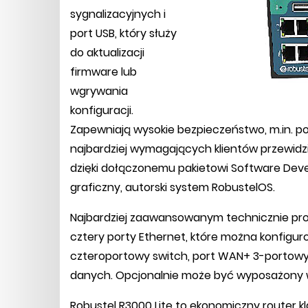
sygnalizacyjnych i
port USB, który służy
do aktualizacji
firmware lub
wgrywania
konfiguracji.
Zapewniają wysokie bezpieczeństwo, m.in. p
najbardziej wymagających klientów przewidz
dzięki dołączonemu pakietowi Software Deve
graficzny, autorski system RobustelOS.
Najbardziej zaawansowanym technicznie prod
cztery porty Ethernet, które można konfigu
czteroportowy switch, port WAN+ 3-portowy 
danych. Opcjonalnie może być wyposażony 
Robustel R3000 Lite to ekonomiczny router 