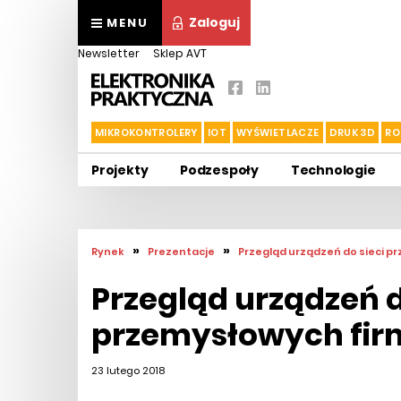
Zaloguj
MENU
Newsletter
Sklep AVT
MIKROKONTROLERY
IOT
WYŚWIETLACZE
DRUK 3D
RO
Projekty
Podzespoły
Technologie
»
»
Rynek
Prezentacje
Przegląd urządzeń do sieci p
Przegląd urządzeń d
przemysłowych fir
23 lutego 2018