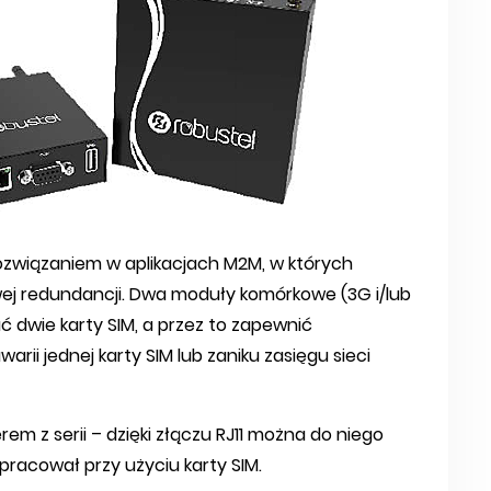
ozwiązaniem w aplikacjach M2M, w których
ej redundancji. Dwa moduły komórkowe (3G i/lub
ć dwie karty SIM, a przez to zapewnić
ii jednej karty SIM lub zaniku zasięgu sieci
em z serii – dzięki złączu RJ11 można do niego
pracował przy użyciu karty SIM.