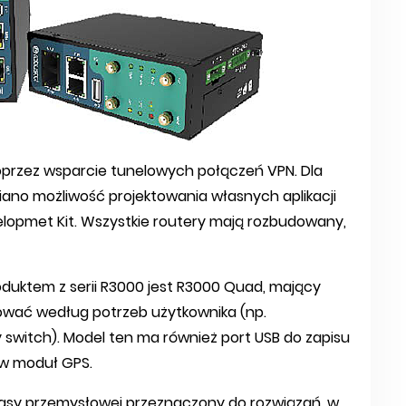
oprzez wsparcie tunelowych połączeń VPN. Dla
iano możliwość projektowania własnych aplikacji
lopmet Kit. Wszystkie routery mają rozbudowany,
uktem z serii R3000 jest R3000 Quad, mający
rować według potrzeb użytkownika (np.
switch). Model ten ma również port USB do zapisu
w moduł GPS.
klasy przemysłowej przeznaczony do rozwiązań, w